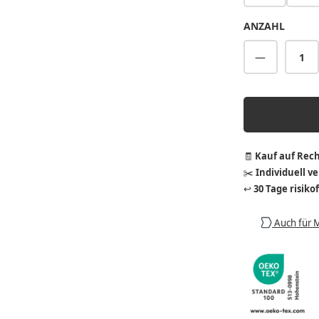
ANZAHL
Produkt A
🧾
Kauf auf Rec
✂️
Individuell v
↩️
30 Tage risiko
Auch für 