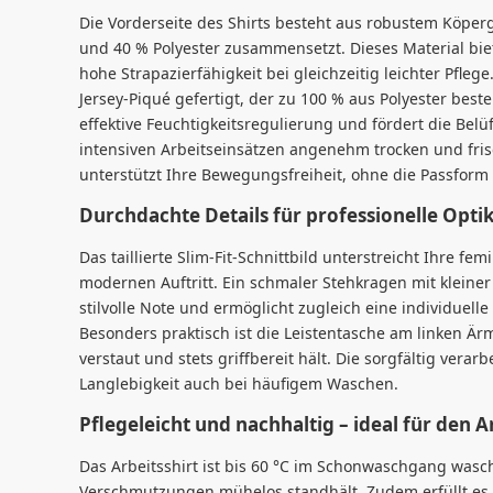
Die Vorderseite des Shirts besteht aus robustem Köpe
und 40 % Polyester zusammensetzt. Dieses Material bi
hohe Strapazierfähigkeit bei gleichzeitig leichter Pfleg
Jersey-Piqué gefertigt, der zu 100 % aus Polyester best
effektive Feuchtigkeitsregulierung und fördert die Belü
intensiven Arbeitseinsätzen angenehm trocken und frisc
unterstützt Ihre Bewegungsfreiheit, ohne die Passform 
Durchdachte Details für professionelle Opti
Das taillierte Slim-Fit-Schnittbild unterstreicht Ihre fe
modernen Auftritt. Ein schmaler Stehkragen mit kleiner 
stilvolle Note und ermöglicht zugleich eine individuell
Besonders praktisch ist die Leistentasche am linken Ärme
verstaut und stets griffbereit hält. Die sorgfältig vera
Langlebigkeit auch bei häufigem Waschen.
Pflegeleicht und nachhaltig – ideal für den A
Das Arbeitsshirt ist bis 60 °C im Schonwaschgang wasc
Verschmutzungen mühelos standhält. Zudem erfüllt es