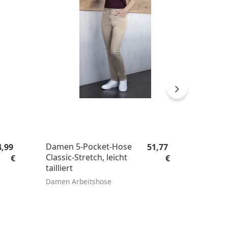
gulärer Preis:
Regulärer Preis:
Damen 5-Pocket-Hose
4,99
51,77
Classic-Stretch, leicht
€
€
tailliert
Damen Arbeitshose