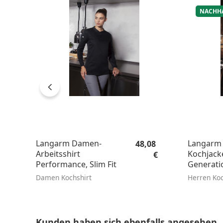
NACHH
Regulärer Preis:
Langarm Damen-
Langarm 
48,08
Arbeitsshirt
Kochjack
€
Performance, Slim Fit
Generatio
tailliert
Damen Kochshirt
Herren Ko
Produktgalerie überspringen
Kunden haben sich ebenfalls angesehen