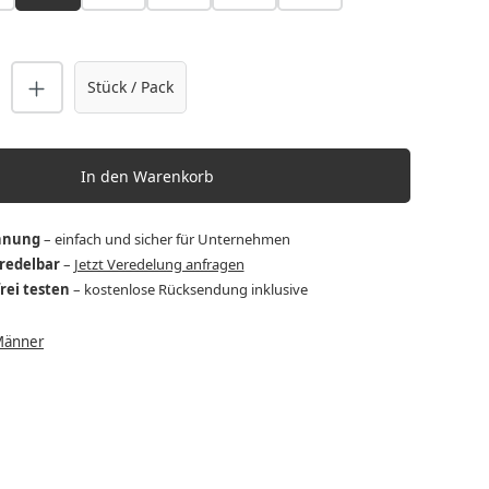
nzahl: Gib den gewünschten Wert ein o
Stück / Pack
In den Warenkorb
hnung
– einfach und sicher für Unternehmen
eredelbar
–
Jetzt Veredelung anfragen
frei testen
– kostenlose Rücksendung inklusive
Männer