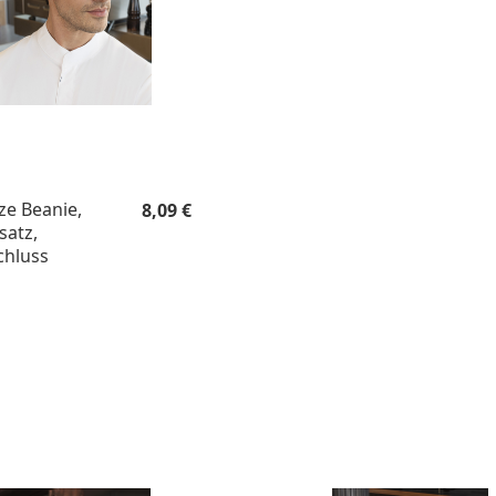
Regulärer Preis:
e Beanie,
8,09 €
satz,
chluss