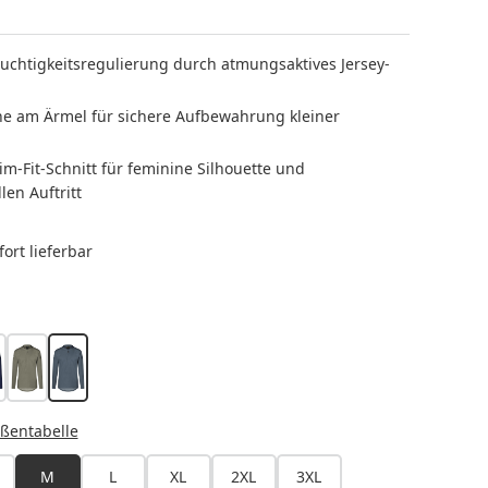
uchtigkeitsregulierung durch atmungsaktives Jersey-
he am Ärmel für sichere Aufbewahrung kleiner
Slim-Fit-Schnitt für feminine Silhouette und
len Auftritt
ort lieferbar
LEN
arine
salbei
anthrazit
HLEN
ßentabelle
M
L
XL
2XL
3XL