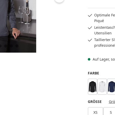
Optimale Fe
Piqué
Leistentasc
Utensilien
Taillierter 
professionel
Auf Lager, sof
AUSWÄH
FARBE
schwarz
weiß
m
AUSWÄ
GRÖSSE
Grö
XS
S