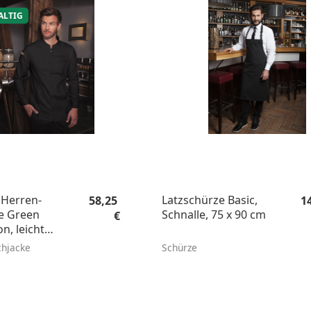
ALTIG
Regulärer Preis:
Re
Herren-
Latzschürze Basic,
58,25
1
e Green
Schnalle, 75 x 90 cm
€
n, leicht
chjacke
Schürze