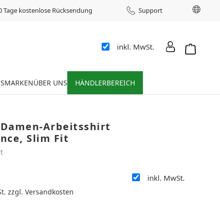
Sprac
0 Tage kostenlose Rücksendung
Support
inkl. MwSt.
Warenkor
ES
MARKEN
ÜBER UNS
HÄNDLERBEREICH
Damen-Arbeitsshirt
ce, Slim Fit
t
inkl. MwSt.
:
St. zzgl. Versandkosten