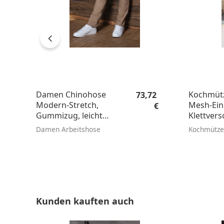
Regulärer Preis:
Damen Chinohose
Kochmütz
73,72
Modern-Stretch,
Mesh-Ein
€
Gummizug, leicht
Klettvers
tailliert
Damen Arbeitshose
Kochmütze
Produktgalerie überspringen
Kunden kauften auch