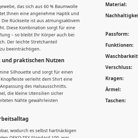
Material:
rgewebe, das sich aus 60 % Baumwolle
etet Ihnen eine angenehme Haptik und
Nachhaltigkei
e. Die Rückseite ist aus atmungsaktivem
eht. Diese Kombination sorgt für eine
Passform:
ftung – so bleibt Ihr Körper auch bei
h. Der leichte Stretchanteil
Funktionen:
zu beeinträchtigen.
Waschbarkeit
k und praktischen Nutzen
Verschluss:
minine Silhouette und sorgt für einen
Kragen:
Knopfleiste verleiht dem Shirt eine
e Anpassung des Halsausschnitts.
Ärmel:
l, die kleine Utensilien sicher
rbeiteten Nähte gewährleisten
Taschen:
rbeitsalltag
hbar, wodurch es selbst hartnäckigen
 den OEKO-TEX Standard 100, was