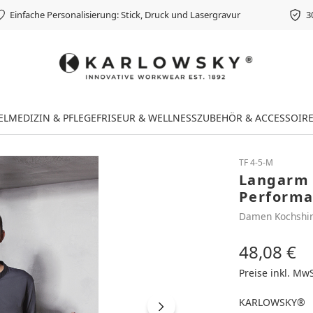
Einfache Personalisierung: Stick, Druck und Lasergravur
3
EL
MEDIZIN & PFLEGE
FRISEUR & WELLNESS
ZUBEHÖR & ACCESSOIR
TF 4-5-M
Langarm 
Performan
Damen Kochshir
48,08 €
Regulärer Preis
Preise inkl. Mw
KARLOWSKY®