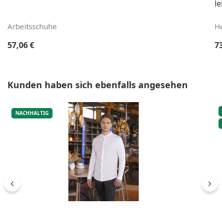
le
Arbeitsschuhe
H
Regulärer Preis:
Re
57,06 €
7
Produktgalerie überspringen
Kunden haben sich ebenfalls angesehen
NACHHALTIG