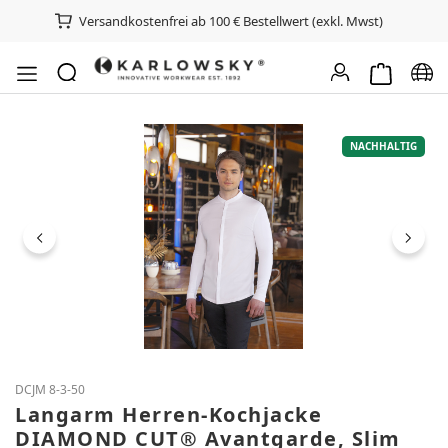
Versandkostenfrei ab 100 € Bestellwert (exkl. Mwst)
Warenkorb e
Spra
Bildergalerie überspringen
NACHHALTIG
DCJM 8-3-50
Langarm Herren-Kochjacke
DIAMOND CUT® Avantgarde, Slim