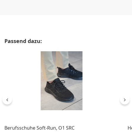
Produktgalerie überspringen
Passend dazu:
Berufsschuhe Soft-Run, O1 SRC
H