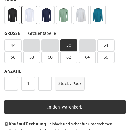
schwarz
weiß
stahlblau
pastellgrün
silbergrau
dunkelpetrol
AUSWÄHLEN
GRÖSSE
Größentabelle
44
46
48
50
52
54
(Diese Option ist zurzeit nicht verfügbar.)
(Diese Option ist zurzeit nicht verfügbar.)
(Diese Option ist zurzeit n
56
58
60
62
64
66
ANZAHL
Produkt Anzahl: Gib den gewünschten Wert 
Stück / Pack
In den Warenkorb
🧾
Kauf auf Rechnung
– einfach und sicher für Unternehmen