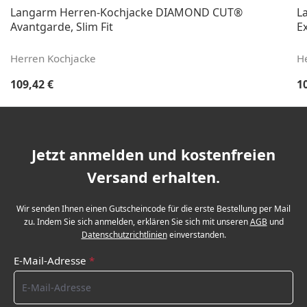
Langarm Herren-Kochjacke DIAMOND CUT®
L
Avantgarde, Slim Fit
Ex
Herren Kochjacke
H
Regulärer Preis:
Re
109,42 €
1
Jetzt anmelden und kostenfreien
Versand erhalten.
Wir senden Ihnen einen Gutscheincode für die erste Bestellung per Mail
zu. Indem Sie sich anmelden, erklären Sie sich mit unseren
AGB
und
Datenschutzrichtlinien
einverstanden.
E-Mail-Adresse
*