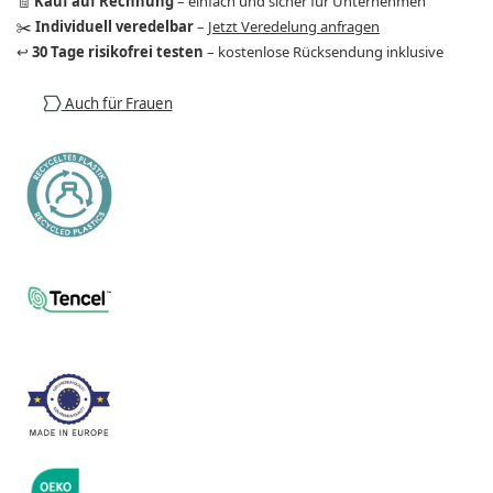
🧾
Kauf auf Rechnung
– einfach und sicher für Unternehmen
✂️
Individuell veredelbar
–
Jetzt Veredelung anfragen
↩️
30 Tage risikofrei testen
– kostenlose Rücksendung inklusive
Auch für Frauen