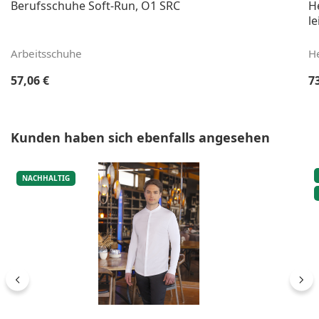
Berufsschuhe Soft-Run, O1 SRC
H
le
Arbeitsschuhe
H
Regulärer Preis:
Re
57,06 €
7
Produktgalerie überspringen
Kunden haben sich ebenfalls angesehen
NACHHALTIG