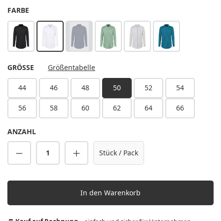
AUSWÄHLEN
FARBE
schwarz
weiß
stahlblau
pastellgrün
silbergrau
dunkelpetrol
(Diese Option ist zurzeit nicht verfügbar.)
AUSWÄHLEN
GRÖSSE
Größentabelle
44
46
48
50
52
54
56
58
60
62
64
66
ANZAHL
Produkt Anzahl: Gib den gewünschten Wert 
Stück / Pack
In den Warenkorb