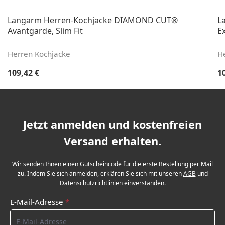
Langarm Herren-Kochjacke DIAMOND CUT®
L
Avantgarde, Slim Fit
Ex
Herren Kochjacke
H
Regulärer Preis:
Re
109,42 €
1
Jetzt anmelden und kostenfreien
Versand erhalten.
Wir senden Ihnen einen Gutscheincode für die erste Bestellung per Mail
zu. Indem Sie sich anmelden, erklären Sie sich mit unseren
AGB
und
Datenschutzrichtlinien
einverstanden.
E-Mail-Adresse
*