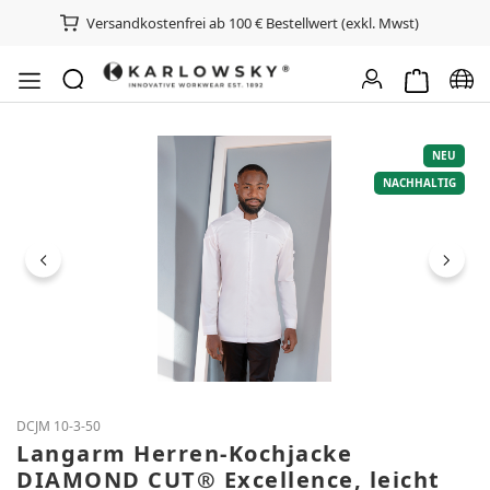
Versandkostenfrei ab 100 € Bestellwert (exkl. Mwst)
Warenkorb e
Spra
Bildergalerie überspringen
NEU
NACHHALTIG
DCJM 10-3-50
Langarm Herren-Kochjacke
DIAMOND CUT® Excellence, leicht