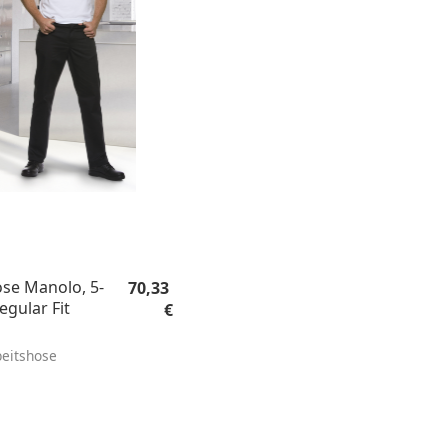
Regulärer Preis:
se Manolo, 5-
70,33
egular Fit
€
eitshose