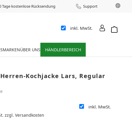
Sprac
0 Tage kostenlose Rücksendung
Support
inkl. MwSt.
Warenkor
ES
MARKEN
ÜBER UNS
HÄNDLERBEREICH
Herren-Kochjacke Lars, Regular
ke
inkl. MwSt.
:
St. zzgl. Versandkosten