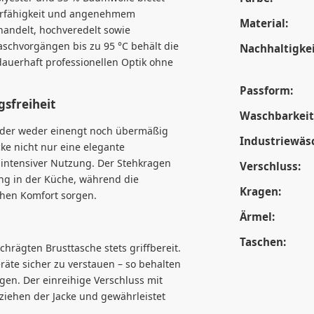
ierfähigkeit und angenehmem
Material:
handelt, hochveredelt sowie
Waschvorgängen bis zu 95 °C behält die
Nachhaltigkei
 dauerhaft professionellen Optik ohne
Passform:
sfreiheit
Waschbarkeit
, der weder einengt noch übermäßig
Industriewäs
cke nicht nur eine elegante
i intensiver Nutzung. Der Stehkragen
Verschluss:
ung in der Küche, während die
Kragen:
chen Komfort sorgen.
Ärmel:
Taschen:
hrägten Brusttasche stets griffbereit.
eräte sicher zu verstauen – so behalten
gen. Der einreihige Verschluss mit
ziehen der Jacke und gewährleistet