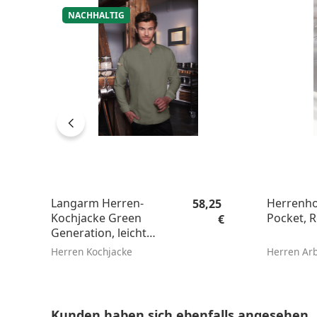
NACHHALTIG
Regulärer Preis:
Langarm Herren-
Herrenho
58,25
Kochjacke Green
Pocket, R
€
Generation, leicht
tailliert
Herren Kochjacke
Herren Arb
Produktgalerie überspringen
Kunden haben sich ebenfalls angesehen