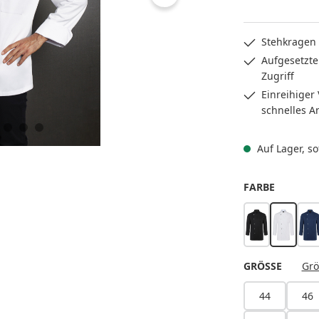
Stehkragen 
Aufgesetzte 
Zugriff
Einreihiger
schnelles A
Auf Lager, sof
AUSWÄH
FARBE
schwarz
weiß
m
AUSWÄ
GRÖSSE
Grö
44
46