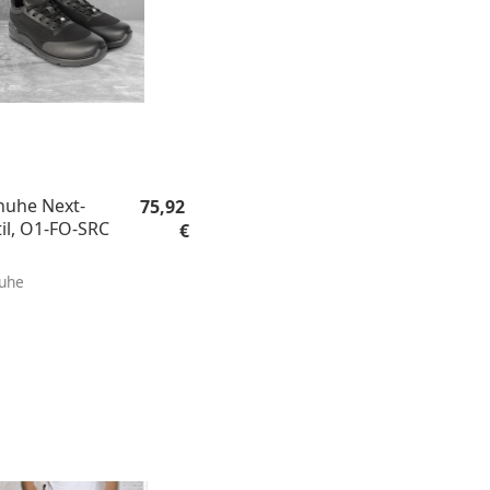
Regulärer Preis:
huhe Next-
75,92
til, O1-FO-SRC
€
huhe