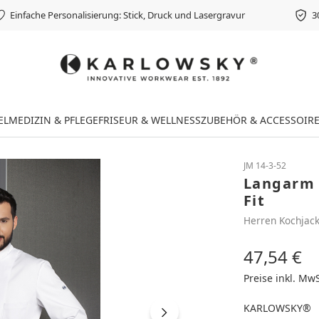
Einfache Personalisierung: Stick, Druck und Lasergravur
3
EL
MEDIZIN & PFLEGE
FRISEUR & WELLNESS
ZUBEHÖR & ACCESSOIR
JM 14-3-52
Langarm 
Fit
Herren Kochjac
47,54 €
Regulärer Preis
Preise inkl. Mw
KARLOWSKY®