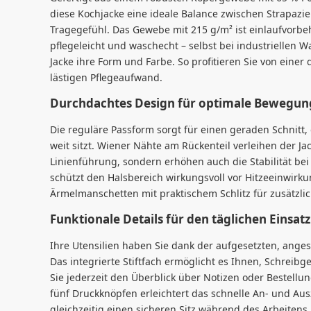
diese Kochjacke eine ideale Balance zwischen Strapaz
Tragegefühl. Das Gewebe mit 215 g/m² ist einlaufvorbe
pflegeleicht und waschecht – selbst bei industriellen 
Jacke ihre Form und Farbe. So profitieren Sie von einer
lästigen Pflegeaufwand.
Durchdachtes Design für optimale Bewegung
Die reguläre Passform sorgt für einen geraden Schnitt
weit sitzt. Wiener Nähte am Rückenteil verleihen der Ja
Linienführung, sondern erhöhen auch die Stabilität be
schützt den Halsbereich wirkungsvoll vor Hitzeeinwirk
Ärmelmanschetten mit praktischem Schlitz für zusätzli
Funktionale Details für den täglichen Einsatz
Ihre Utensilien haben Sie dank der aufgesetzten, angesc
Das integrierte Stiftfach ermöglicht es Ihnen, Schreibg
Sie jederzeit den Überblick über Notizen oder Bestellun
fünf Druckknöpfen erleichtert das schnelle An- und Aus
gleichzeitig einen sicheren Sitz während des Arbeitens.