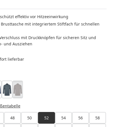
schützt effektiv vor Hitzeeinwirkung
Brusttasche mit integriertem Stiftfach für schnellen
 Verschluss mit Druckknöpfen für sicheren Sitz und
n- und Ausziehen
ort lieferbar
LEN
arine
anthrazit
hellbraun
(Diese Option ist zurzeit nicht verfügbar.)
HLEN
ßentabelle
48
50
52
54
56
58