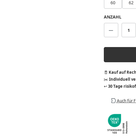
60
62
ANZAHL
Produkt A
🧾
Kauf auf Rec
✂️
Individuell v
↩️
30 Tage risiko
Auch für 