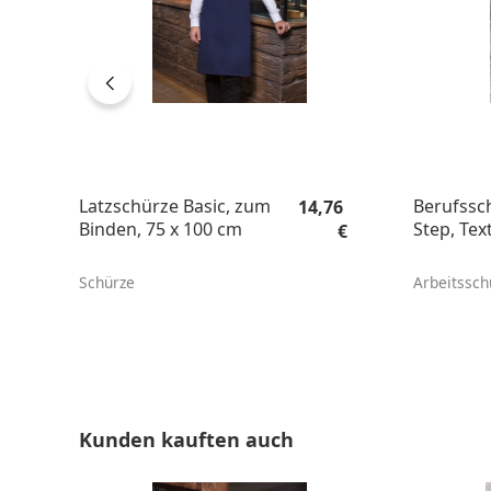
Regulärer Preis:
Latzschürze Basic, zum
Berufssc
14,76
Binden, 75 x 100 cm
Step, Tex
€
Schürze
Arbeitssc
Produktgalerie überspringen
Kunden kauften auch