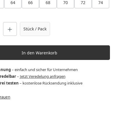
64
66
68
70
72
74
nzahl: Gib den gewünschten Wert ein o
Stück / Pack
In den Warenkorb
hnung
– einfach und sicher für Unternehmen
eredelbar
–
Jetzt Veredelung anfragen
frei testen
– kostenlose Rücksendung inklusive
Frauen