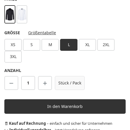
schwarz
weiß
AUSWÄHLEN
GRÖSSE
Größentabelle
XS
S
M
L
XL
2XL
3XL
ANZAHL
Produkt Anzahl: Gib den gewünschten Wert 
Stück / Pack
In den Warenkorb
🧾
Kauf auf Rechnung
– einfach und sicher für Unternehmen
✂️
Individuell veredelbar
–
Jetzt Veredelung anfragen