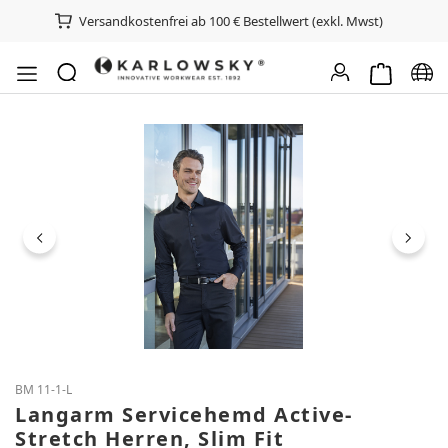
Versandkostenfrei ab 100 € Bestellwert (exkl. Mwst)
Warenkorb e
Spra
Bildergalerie überspringen
BM 11-1-L
Langarm Servicehemd Active-
Stretch Herren, Slim Fit