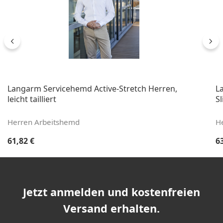
Langarm Servicehemd Active-Stretch Herren,
L
leicht tailliert
Sl
Herren Arbeitshemd
H
Regulärer Preis:
Re
61,82 €
6
Jetzt anmelden und kostenfreien
Versand erhalten.