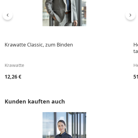
Krawatte Classic, zum Binden
H
ta
Krawatte
H
Regulärer Preis:
Re
12,26 €
5
Produktgalerie überspringen
Kunden kauften auch