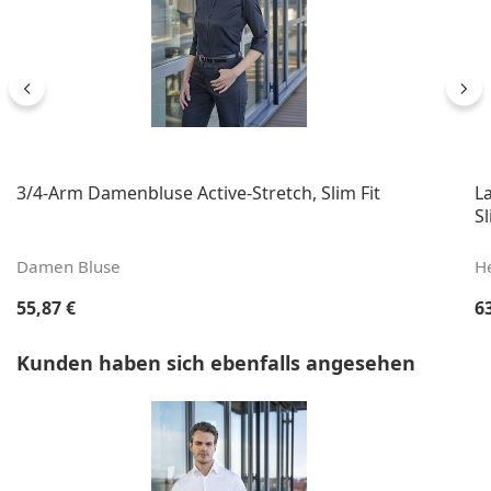
3/4-Arm Damenbluse Active-Stretch, Slim Fit
L
Sl
Damen Bluse
H
Regulärer Preis:
Re
55,87 €
6
Produktgalerie überspringen
Kunden haben sich ebenfalls angesehen