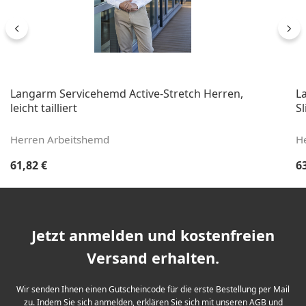
Langarm Servicehemd Active-Stretch Herren,
L
leicht tailliert
Sl
Herren Arbeitshemd
H
Regulärer Preis:
Re
61,82 €
6
Jetzt anmelden und kostenfreien
Versand erhalten.
Wir senden Ihnen einen Gutscheincode für die erste Bestellung per Mail
zu. Indem Sie sich anmelden, erklären Sie sich mit unseren
AGB
und