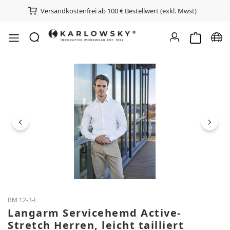
Versandkostenfrei ab 100 € Bestellwert (exkl. Mwst)
Warenkorb e
Spra
Bildergalerie überspringen
BM 12-3-L
Langarm Servicehemd Active-
Stretch Herren, leicht tailliert