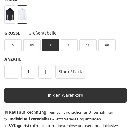
schwarz
weiß
AUSWÄHLEN
GRÖSSE
Größentabelle
S
M
L
XL
2XL
3XL
ANZAHL
Produkt Anzahl: Gib den gewünschten Wert 
Stück / Pack
In den Warenkorb
🧾
Kauf auf Rechnung
– einfach und sicher für Unternehmen
✂️
Individuell veredelbar
–
Jetzt Veredelung anfragen
↩️
30 Tage risikofrei testen
– kostenlose Rücksendung inklusive