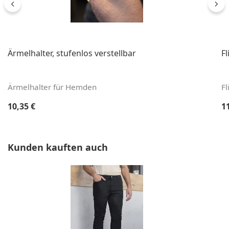
Ärmelhalter, stufenlos verstellbar
F
Ärmelhalter für Hemden
Fl
Regulärer Preis:
Re
10,35 €
1
Produktgalerie überspringen
Kunden kauften auch