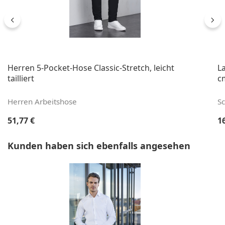
Herren 5-Pocket-Hose Classic-Stretch, leicht
La
tailliert
c
Herren Arbeitshose
S
Regulärer Preis:
Re
51,77 €
1
Produktgalerie überspringen
Kunden haben sich ebenfalls angesehen