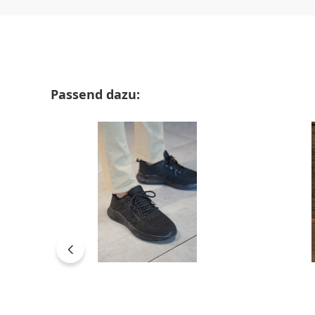
Produktgalerie überspringen
Passend dazu: