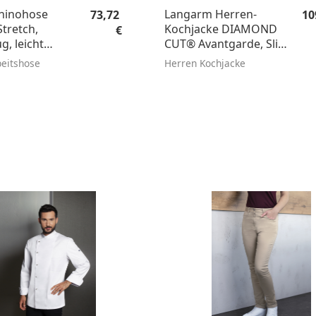
Regulärer Preis:
Re
hinohose
Langarm Herren-
73,72
10
tretch,
Kochjacke DIAMOND
€
, leicht
CUT® Avantgarde, Slim
Fit
eitshose
Herren Kochjacke