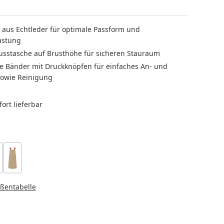
 aus Echtleder für optimale Passform und
astung
usstasche auf Brusthöhe für sicheren Stauraum
 Bänder mit Druckknöpfen für einfaches An- und
sowie Reinigung
ort lieferbar
LEN
ebelgrau
schilfgrün
HLEN
ßentabelle