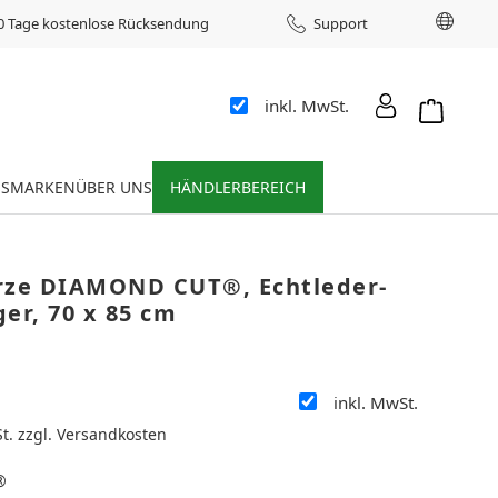
Sprac
0 Tage kostenlose Rücksendung
Support
inkl. MwSt.
Warenkor
ES
MARKEN
ÜBER UNS
HÄNDLERBEREICH
rze DIAMOND CUT®, Echtleder-
er, 70 x 85 cm
inkl. MwSt.
:
St. zzgl. Versandkosten
®