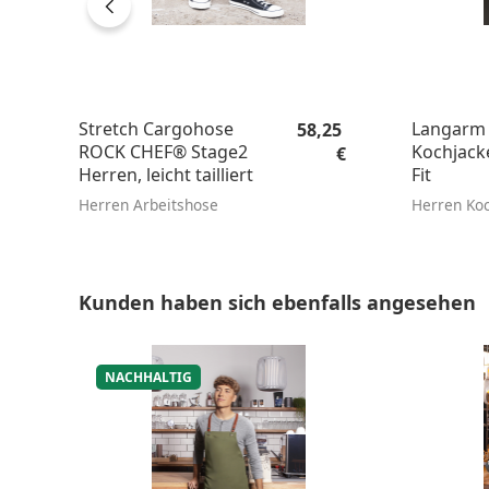
Regulärer Preis:
Stretch Cargohose
Langarm 
58,25
ROCK CHEF® Stage2
Kochjacke
€
Herren, leicht tailliert
Fit
Herren Arbeitshose
Herren Ko
Produktgalerie überspringen
Kunden haben sich ebenfalls angesehen
NACHHALTIG