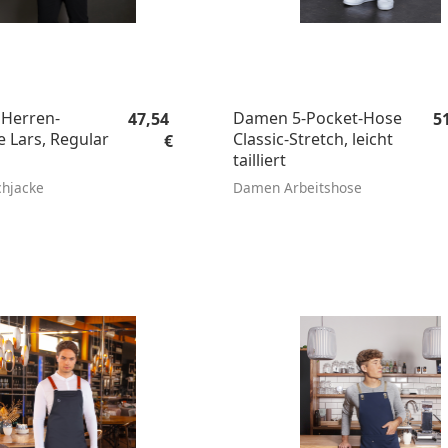
Regulärer Preis:
Re
Herren-
Damen 5-Pocket-Hose
47,54
5
 Lars, Regular
Classic-Stretch, leicht
€
tailliert
chjacke
Damen Arbeitshose