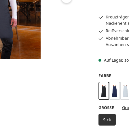
Kreuzträger
Nackenentl
Reißverschl
Abnehmbare
Ausziehen 
Auf Lager, sof
AUSWÄH
FARBE
schwarz
marine
n
AUSWÄ
GRÖSSE
Grö
Stck