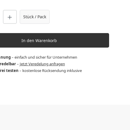
nzahl: Gib den gewünschten Wert ein o
Stück / Pack
In den Warenkorb
hnung
– einfach und sicher für Unternehmen
eredelbar
–
Jetzt Veredelung anfragen
frei testen
– kostenlose Rücksendung inklusive