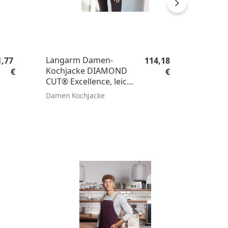
gulärer Preis:
Regulärer Preis:
Langarm Damen-
1,77
114,18
Kochjacke DIAMOND
€
€
CUT® Excellence, leicht
tailliert
Damen Kochjacke