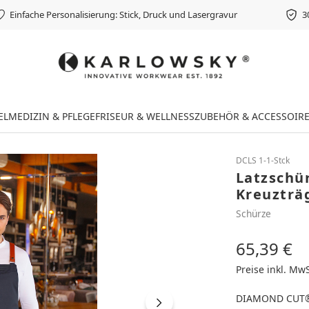
Einfache Personalisierung: Stick, Druck und Lasergravur
3
EL
MEDIZIN & PFLEGE
FRISEUR & WELLNESS
ZUBEHÖR & ACCESSOIR
DCLS 1-1-Stck
Latzschü
Kreuzträg
Schürze
65,39 €
Regulärer Preis
Preise inkl. Mw
DIAMOND CUT