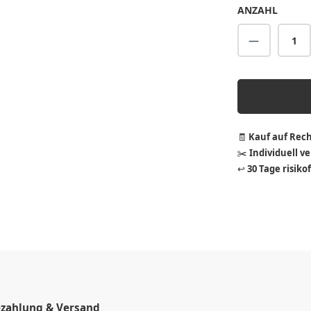
ANZAHL
Produkt A
🧾
Kauf auf Rec
✂️
Individuell v
↩️
30 Tage risiko
zahlung & Versand