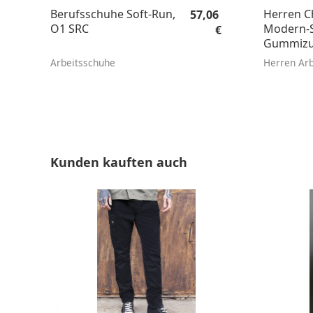
Regulärer Preis:
Berufsschuhe Soft-Run,
Herren C
57,06
O1 SRC
Modern-S
€
Gummizug
tailliert
Arbeitsschuhe
Herren Arb
Produktgalerie überspringen
Kunden kauften auch