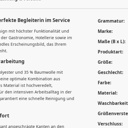
rfekte Begleiterin im Service
Grammatur:
gn mit höchster Funktionalität und
Marke:
n der Gastronomie, Hotellerie sowie im
Maße (B x L):
 edles Erscheinungsbild, das Ihrem
iht.
Produktart:
rarbeitung
Größe:
olyester und 35 % Baumwolle mit
Geschlecht:
 eine optimale Kombination aus
Farbe:
Material ist hochveredelt,
ür den intensiven Arbeitsalltag in der
Material:
arantiert eine schnelle Reinigung und
Waschbarkeit
Größenverstel
fort
Verschluss:
rkant angeschrägte Kanten an den