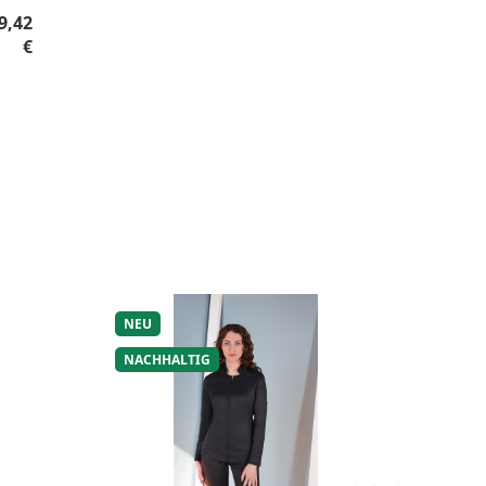
gulärer Preis:
9,42
€
NEU
NACHHALTIG