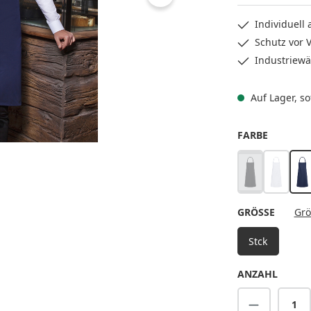
Individuell
Schutz vor
Industriewä
Auf Lager, sof
AUSWÄH
FARBE
schwarz
weiß
m
(Diese Option is
AUSWÄ
GRÖSSE
Grö
Stck
ANZAHL
Produkt A