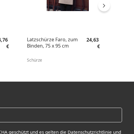
gulärer Preis:
Regulärer Preis:
Latzschürze Faro, zum
4,76
24,63
Binden, 75 x 95 cm
€
€
Schürze
CHA geschützt und es gelten die
Datenschutzrichtlinie
und