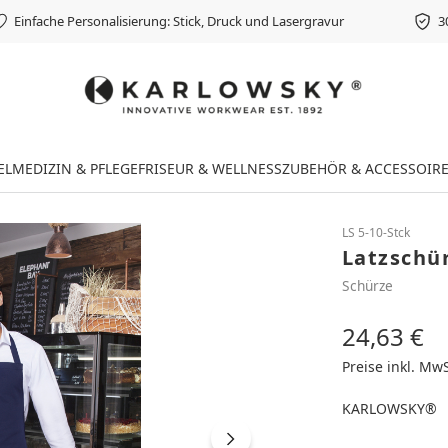
Einfache Personalisierung: Stick, Druck und Lasergravur
3
EL
MEDIZIN & PFLEGE
FRISEUR & WELLNESS
ZUBEHÖR & ACCESSOIR
LS 5-10-Stck
Latzschür
Schürze
24,63 €
Regulärer Preis
Preise inkl. Mw
KARLOWSKY®