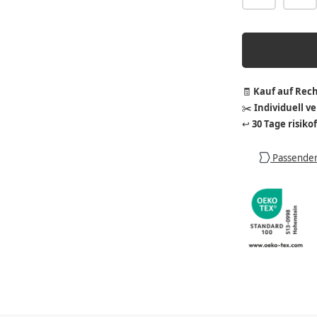
🧾
Kauf auf Rec
✂️
Individuell v
↩️
30 Tage risiko
Passender 