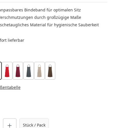
 anpassbares Bindeband für optimalen Sitz
 Verschmutzungen durch großzügige Maße
schetaugliches Material für hygienische Sauberkeit
ort lieferbar
LEN
arine
rot
bordeaux
anthrazit
sand
hellbraun
t zurzeit nicht verfügbar.)
HLEN
ßentabelle
nzahl: Gib den gewünschten Wert ein o
Stück / Pack