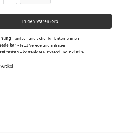
In den Warenkorb
hnung
– einfach und sicher für Unternehmen
eredelbar
–
Jetzt Veredelung anfragen
frei testen
– kostenlose Rücksendung inklusive
Artikel