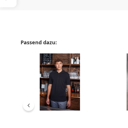
Produktgalerie überspringen
Passend dazu: