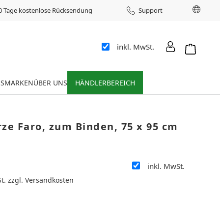
Sprac
0 Tage kostenlose Rücksendung
Support
inkl. MwSt.
Warenkor
ES
MARKEN
ÜBER UNS
HÄNDLERBEREICH
ze Faro, zum Binden, 75 x 95 cm
inkl. MwSt.
:
St. zzgl. Versandkosten