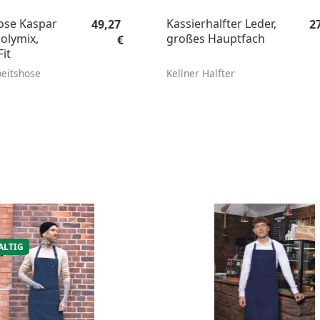
Regulärer Preis:
Re
ose Kaspar
Kassierhalfter Leder,
49,27
2
olymix,
großes Hauptfach
€
it
eitshose
Kellner Halfter
ALTIG