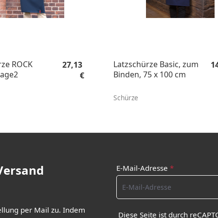
Regulärer Preis:
Re
rze ROCK
Latzschürze Basic, zum
27,13
1
tage2
Binden, 75 x 100 cm
€
Schürze
 Versand
E-Mail-Adresse
*
ellung per Mail zu. Indem
Diese Seite ist durch reCAPT