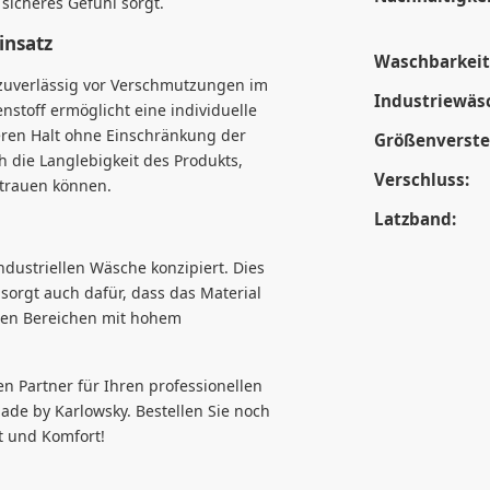
sicheres Gefühl sorgt.
insatz
Waschbarkeit
 zuverlässig vor Verschmutzungen im
Industriewäs
stoff ermöglicht eine individuelle
eren Halt ohne Einschränkung der
Größenverstel
 die Langlebigkeit des Produkts,
Verschluss:
rtrauen können.
Latzband:
industriellen Wäsche konzipiert. Dies
 sorgt auch dafür, dass das Material
allen Bereichen mit hohem
en Partner für Ihren professionellen
made by Karlowsky. Bestellen Sie noch
t und Komfort!