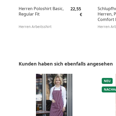
Regulärer Preis:
Herren Poloshirt Basic,
Schlupfh
22,55
Regular Fit
Herren, P
€
Comfort F
Herren Arbeitsshirt
Herren Arb
Produktgalerie überspringen
Kunden haben sich ebenfalls angesehen
NEU
NACHH