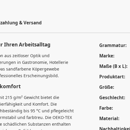
zahlung & Versand
r Ihren Arbeitsalltag
Grammatur:
on aus zeitloser Optik und
Marke:
derungen in Gastronomie, Hotellerie
Maße (B x L):
. Das sandfarbene Köpergewebe
ofessionelles Erscheinungsbild.
Produktart:
ekomfort
Größe:
it 215 g/m² Gewicht bietet die
Geschlecht:
erfähigkeit und Komfort. Die
Farbe:
hbeständig bis 95 °C und pflegeleicht
rmstabil und farbtreu. Die OEKO-TEX
Material:
ne schädlichen Substanzen enthalten
Nachhaltigkei