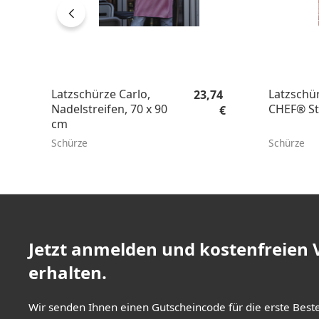
Regulärer Preis:
Latzschürze Carlo,
Latzschü
23,74
Nadelstreifen, 70 x 90
CHEF® S
€
cm
Schürze
Schürze
Jetzt anmelden und kostenfreien
erhalten.
Wir senden Ihnen einen Gutscheincode für die erste Best