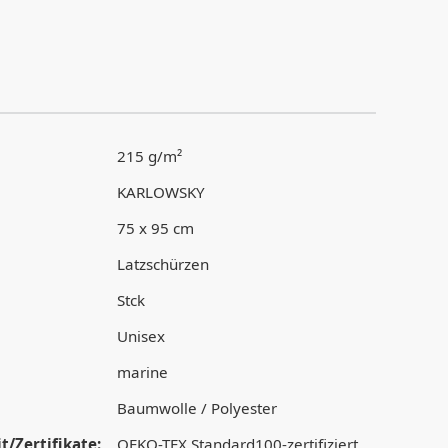
215 g/m²
KARLOWSKY
75 x 95 cm
Latzschürzen
Stck
Unisex
marine
Baumwolle / Polyester
t/Zertifikate:
OEKO-TEX Standard100-zertifiziert