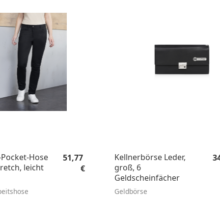
Regulärer Preis:
Re
Pocket-Hose
Kellnerbörse Leder,
51,77
3
retch, leicht
groß, 6
€
Geldscheinfächer
eitshose
Geldbörse