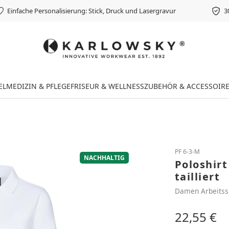
Einfache Personalisierung: Stick, Druck und Lasergravur
3
EL
MEDIZIN & PFLEGE
FRISEUR & WELLNESS
ZUBEHÖR & ACCESSOIR
PF 6-3-M
NACHHALTIG
Poloshirt
tailliert
Damen Arbeitss
22,55 €
Regulärer Preis