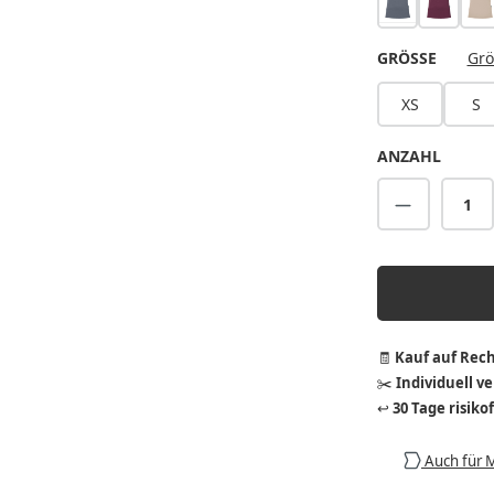
anthrazit
auberg
s
AUSWÄ
GRÖSSE
Grö
XS
S
ANZAHL
Produkt A
🧾
Kauf auf Rec
✂️
Individuell v
↩️
30 Tage risiko
Auch für 