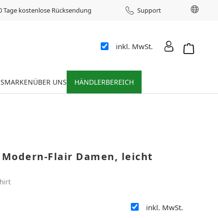
Sprac
0 Tage kostenlose Rücksendung
Support
inkl. MwSt.
Warenkor
ES
MARKEN
ÜBER UNS
HÄNDLERBEREICH
 Modern-Flair Damen, leicht
hirt
inkl. MwSt.
: