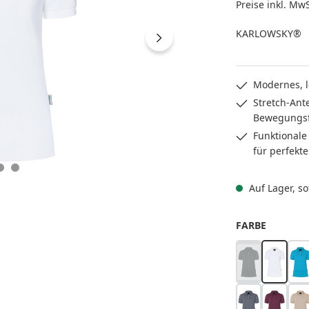
Preise inkl. Mw
KARLOWSKY®
Modernes, le
Stretch-Ant
Bewegungsf
Funktionale 
für perfekte
Auf Lager, sof
AUSWÄH
FARBE
schwarz
weiß
pa
(Diese Option is