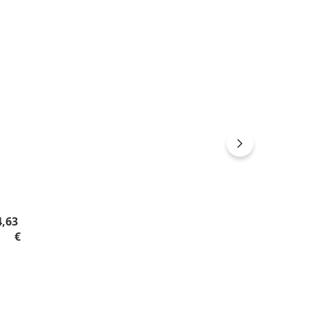
gulärer Preis:
4,63
€