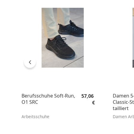
Regulärer Preis:
Berufsschuhe Soft-Run,
Damen 5-
57,06
O1 SRC
Classic-St
€
tailliert
Arbeitsschuhe
Damen Arb