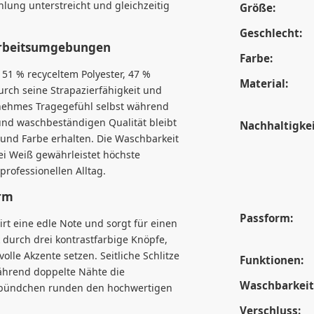
ahlung unterstreicht und gleichzeitig
Größe:
Geschlecht:
 Arbeitsumgebungen
Farbe:
51 % recyceltem Polyester, 47 %
Material:
rch seine Strapazierfähigkeit und
ngenehmes Tragegefühl selbst während
und waschbeständigen Qualität bleibt
Nachhaltigkei
und Farbe erhalten. Die Waschbarkeit
bei Weiß gewährleistet höchste
rofessionellen Alltag.
orm
Passform:
irt eine edle Note und sorgt für einen
durch drei kontrastfarbige Knöpfe,
olle Akzente setzen. Seitliche Schlitze
Funktionen:
ährend doppelte Nähte die
Waschbarkeit
melbündchen runden den hochwertigen
Verschluss: