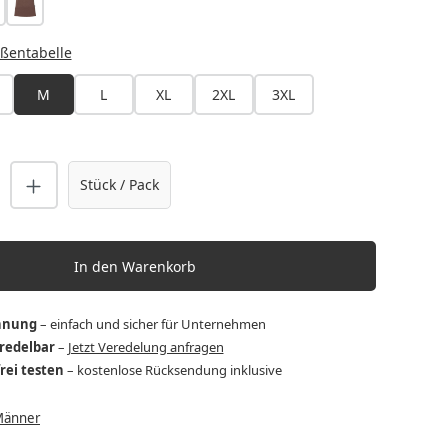
ine
and
hellbraun
HLEN
ßentabelle
M
L
XL
2XL
3XL
nzahl: Gib den gewünschten Wert ein o
Stück / Pack
In den Warenkorb
hnung
– einfach und sicher für Unternehmen
eredelbar
–
Jetzt Veredelung anfragen
frei testen
– kostenlose Rücksendung inklusive
Männer