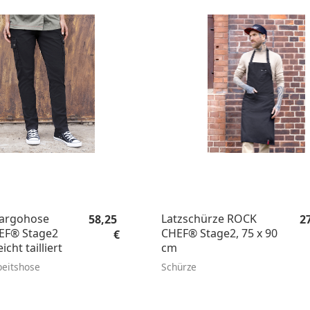
Regulärer Preis:
Re
Cargohose
Latzschürze ROCK
58,25
2
EF® Stage2
CHEF® Stage2, 75 x 90
€
cht tailliert
cm
eitshose
Schürze