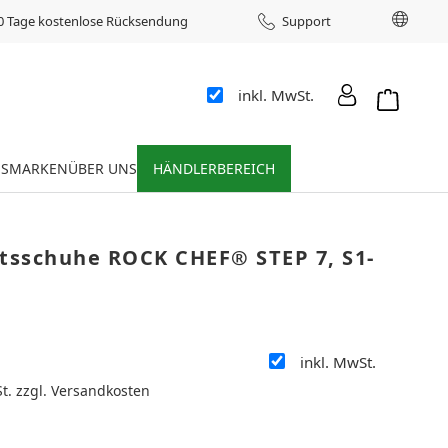
Sprac
0 Tage kostenlose Rücksendung
Support
inkl. MwSt.
Warenkor
ES
MARKEN
ÜBER UNS
HÄNDLERBEREICH
itsschuhe ROCK CHEF® STEP 7, S1-
inkl. MwSt.
:
St. zzgl. Versandkosten