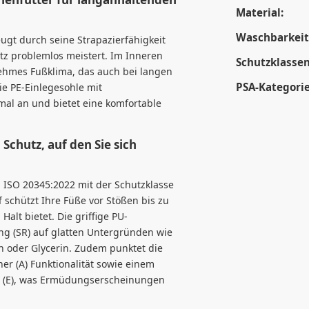
Material:
Waschbarkeit
gt durch seine Strapazierfähigkeit
atz problemlos meistert. Im Inneren
Schutzklassen
nehmes Fußklima, das auch bei langen
PSA-Kategorie
ie PE-Einlegesohle mit
mal an und bietet eine komfortable
Schutz, auf den Sie sich
N ISO 20345:2022 mit der Schutzklasse
 schützt Ihre Füße vor Stößen bis zu
alt bietet. Die griffige PU-
 (SR) auf glatten Untergründen wie
ln oder Glycerin. Zudem punktet die
her (A) Funktionalität sowie einem
 (E), was Ermüdungserscheinungen