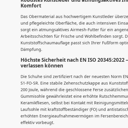
Komfort
Das Obermaterial aus hochwertigem Kunstleder überzeu
und pflegeleichte Oberfläche, die auch intensiven Eins
sorgt ein atmungsaktives Airmesh-Futter für ein ange
Arbeitsschichten für Frische und Wohlbefinden sorgt. D
Kunststoffschaumauflage passt sich Ihrer Fußform opti
Dämpfung.
Höchste Sicherheit nach EN ISO 20345:2022 – 
verlassen können
Die Schuhe sind zertifiziert nach der neuesten Norm E
S1-FO-SR. Eine stabile Zehenschutzkappe aus Kunststoff
200 Joule, während die geschlossene Ferse zusätzlichen H
Gummisohle gewährleistet eine erhöhte Rutschhemmung
Keramikfliesen, selbst bei Kontakt mit Reinigungsmitte
Laufsohle mit kraftstoffbeständiger (FO) und antistatisc
erhöhten Energieaufnahmevermögen im Fersenbereich
effektiv vorbeugt.