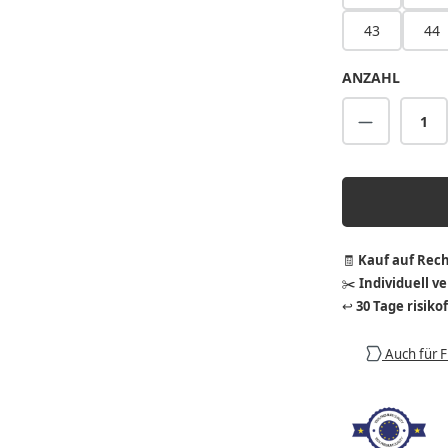
43
44
ANZAHL
Produkt A
🧾
Kauf auf Rec
✂️
Individuell v
↩️
30 Tage risiko
Auch für 