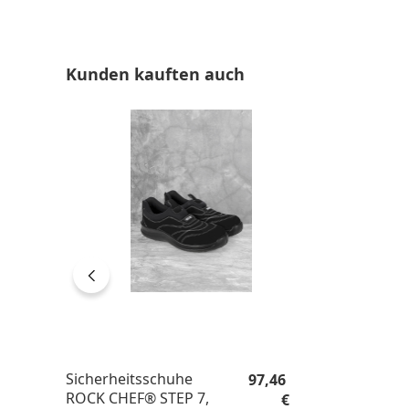
Produktgalerie überspringen
Kunden kauften auch
Regulärer Preis:
Sicherheitsschuhe
97,46
ROCK CHEF® STEP 7,
€