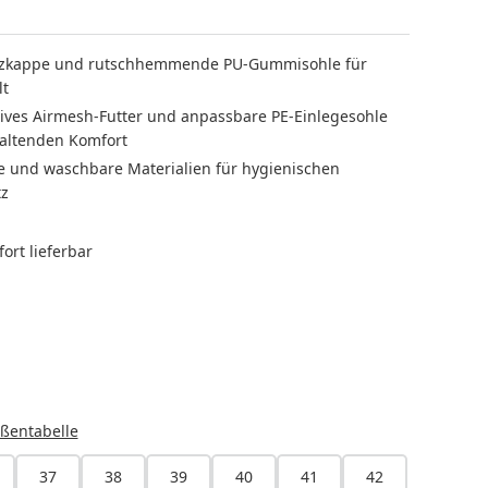
zkappe und rutschhemmende PU-Gummisohle für
lt
ves Airmesh-Futter und anpassbare PE-Einlegesohle
altenden Komfort
te und waschbare Materialien für hygienischen
tz
ort lieferbar
LEN
HLEN
ßentabelle
37
38
39
40
41
42