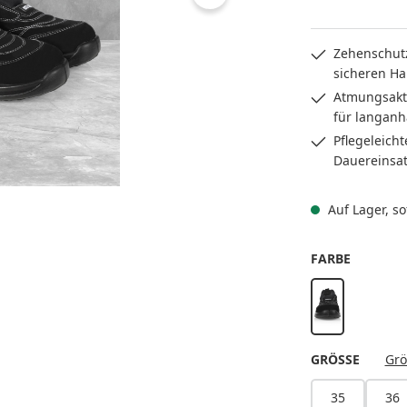
Zehenschut
sicheren Ha
Atmungsakti
für langanh
Pflegeleich
Dauereinsa
Auf Lager, sof
AUSWÄH
FARBE
schwarz
AUSWÄ
GRÖSSE
Grö
35
36