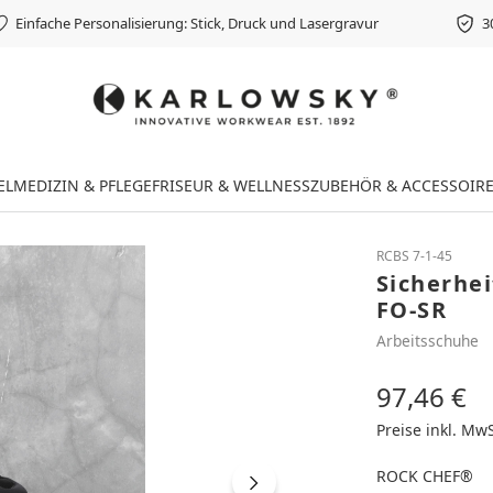
Einfache Personalisierung: Stick, Druck und Lasergravur
3
EL
MEDIZIN & PFLEGE
FRISEUR & WELLNESS
ZUBEHÖR & ACCESSOIR
RCBS 7-1-45
Sicherhe
FO-SR
Arbeitsschuhe
97,46 €
Regulärer Preis
Preise inkl. Mw
ROCK CHEF®