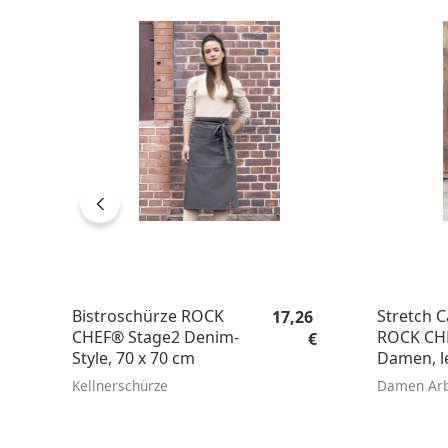
Regulärer Preis:
Bistroschürze ROCK
Stretch 
17,26
CHEF® Stage2 Denim-
ROCK CH
€
Style, 70 x 70 cm
Damen, lei
Kellnerschürze
Damen Arb