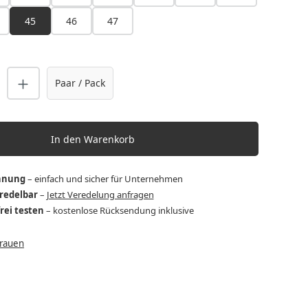
45
46
47
nzahl: Gib den gewünschten Wert ein o
Paar / Pack
In den Warenkorb
hnung
– einfach und sicher für Unternehmen
eredelbar
–
Jetzt Veredelung anfragen
frei testen
– kostenlose Rücksendung inklusive
Frauen