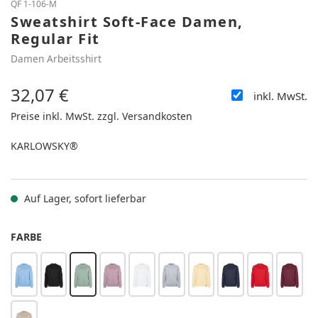
QF 1-106-M
Sweatshirt Soft-Face Damen,
Regular Fit
Damen Arbeitsshirt
32,07 €
inkl. MwSt.
Regulärer Preis:
Preise inkl. MwSt. zzgl. Versandkosten
KARLOWSKY®
Auf Lager, sofort lieferbar
AUSWÄHLEN
FARBE
eisblau
schwarz
pistaziengrün
dunkelrosa
weiß
platingrau meliert
pastellgelb
marine
rot
auber