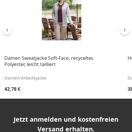
Damen Sweatjacke Soft-Face, recyceltes
H
Polyester, leicht tailliert
Damen Arbeitsjacke
D
Regulärer Preis:
Re
42,78 €
3
Jetzt anmelden und kostenfreien
Versand erhalten.