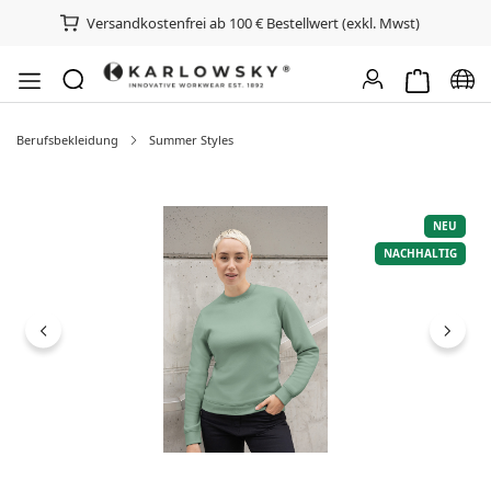
Versandkostenfrei ab 100 € Bestellwert (exkl. Mwst)
Warenkorb e
Spra
Berufsbekleidung
Summer Styles
Bildergalerie überspringen
NEU
NACHHALTIG