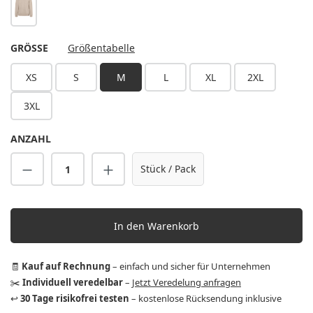
sand
AUSWÄHLEN
GRÖSSE
Größentabelle
XS
S
M
L
XL
2XL
3XL
ANZAHL
Produkt Anzahl: Gib den gewünschten Wert 
Stück / Pack
In den Warenkorb
🧾
Kauf auf Rechnung
– einfach und sicher für Unternehmen
✂️
Individuell veredelbar
–
Jetzt Veredelung anfragen
↩️
30 Tage risikofrei testen
– kostenlose Rücksendung inklusive