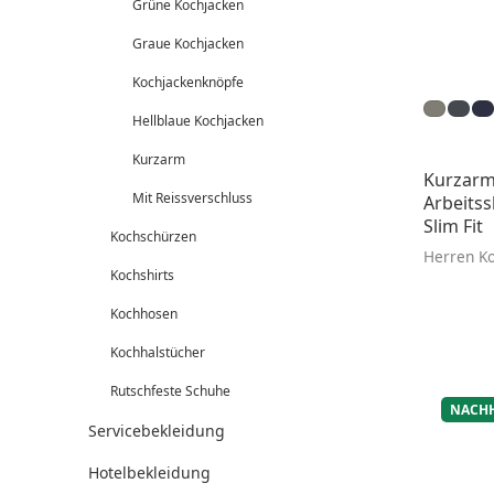
Grüne Kochjacken
Graue Kochjacken
Kochjackenknöpfe
Hellblaue Kochjacken
Kurzarm
Kurzarm
Mit Reissverschluss
Arbeitss
Slim Fit
Kochschürzen
Herren Ko
Kochshirts
Kochhosen
Kochhalstücher
Rutschfeste Schuhe
NACHH
Servicebekleidung
Hotelbekleidung