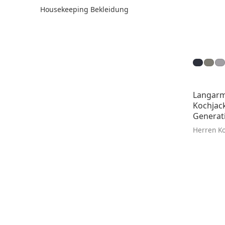
Housekeeping Bekleidung
Langarm
Kochjac
Generatio
Herren K