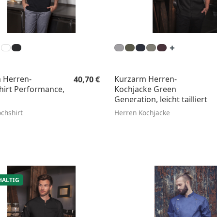
Regulärer Preis:
 Herren-
Kurzarm Herren-
40,70 €
hirt Performance,
Kochjacke Green
Generation, leicht tailliert
chshirt
Herren Kochjacke
ALTIG