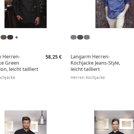
Regulärer Preis:
 Herren-
Langarm Herren-
58,25 €
ke Green
Kochjacke Jeans-Style,
n, leicht tailliert
leicht tailliert
ochjacke
Herren Kochjacke