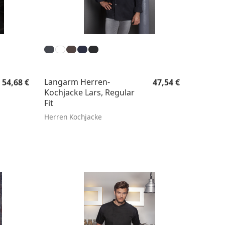
Regulärer Preis:
Regulärer Preis:
Langarm Herren-
54,68 €
47,54 €
Kochjacke Lars, Regular
Fit
Herren Kochjacke