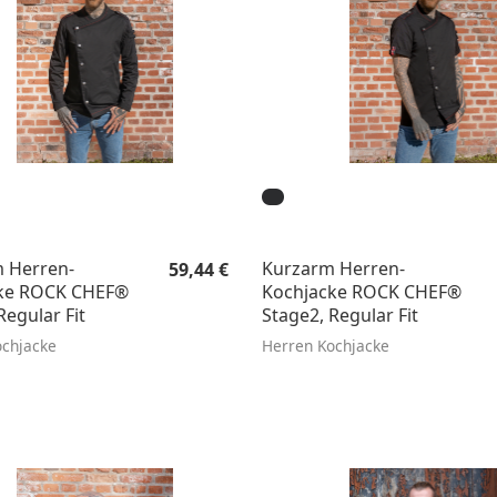
Regulärer Preis:
 Herren-
Kurzarm Herren-
59,44 €
ke ROCK CHEF®
Kochjacke ROCK CHEF®
Regular Fit
Stage2, Regular Fit
ochjacke
Herren Kochjacke