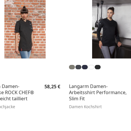
Regulärer Preis:
m Damen-
Langarm Damen-
58,25 €
ke ROCK CHEF®
Arbeitsshirt Performance,
eicht tailliert
Slim Fit
chjacke
Damen Kochshirt