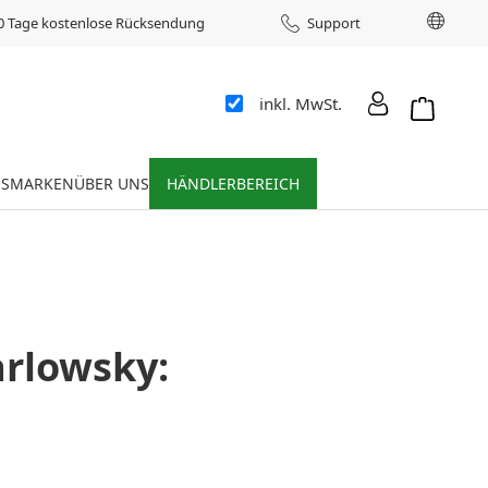
Sprac
0 Tage kostenlose Rücksendung
Support
inkl. MwSt.
Warenkor
ES
MARKEN
ÜBER UNS
HÄNDLERBEREICH
rlowsky:
l