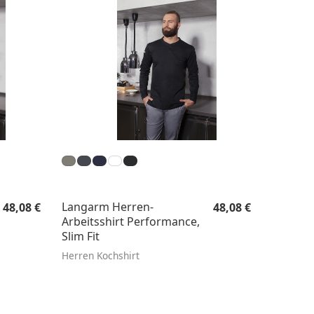
Regulärer Preis:
Regulärer Preis:
Langarm Herren-
48,08 €
48,08 €
Arbeitsshirt Performance,
Slim Fit
Herren Kochshirt