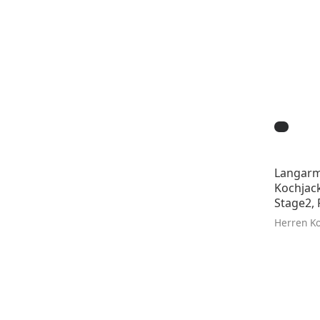
Langarm
Kochjac
Stage2, 
Herren K