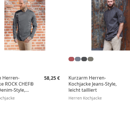
Regulärer Preis:
 Herren-
Kurzarm Herren-
58,25 €
ke ROCK CHEF®
Kochjacke Jeans-Style,
enim-Style,
leicht tailliert
Fit
ochjacke
Herren Kochjacke