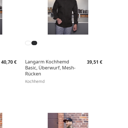
Regulärer Preis:
Regulärer Preis:
Langarm Kochhemd
40,70 €
39,51 €
Basic, Überwurf, Mesh-
Rücken
Kochhemd