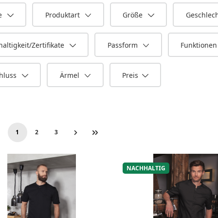
e
Produktart
Größe
Geschlec
altigkeit/Zertifikate
Passform
Funktione
hluss
Ärmel
Preis
1
2
3
Seite
Seite
Seite
NACHHALTIG