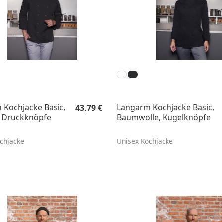
Regulärer Preis:
 Kochjacke Basic,
Langarm Kochjacke Basic,
43,79 €
, Druckknöpfe
Baumwolle, Kugelknöpfe
chjacke
Unisex Kochjacke