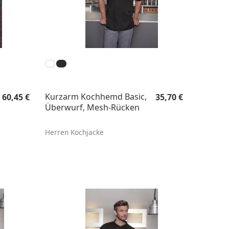
Regulärer Preis:
Regulärer Preis:
Kurzarm Kochhemd Basic,
60,45 €
35,70 €
Überwurf, Mesh-Rücken
Herren Kochjacke