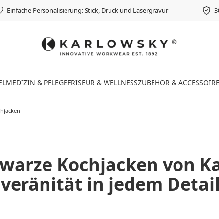
Einfache Personalisierung: Stick, Druck und Lasergravur
3
EL
MEDIZIN & PFLEGE
FRISEUR & WELLNESS
ZUBEHÖR & ACCESSOIR
chjacken
warze Kochjacken von Ka
veränität in jedem Detai