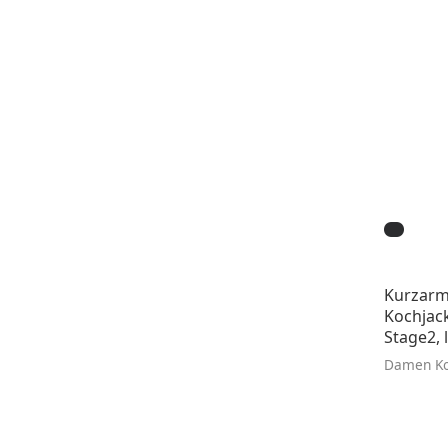
Kurzar
Kochjac
Stage2, l
Damen Ko