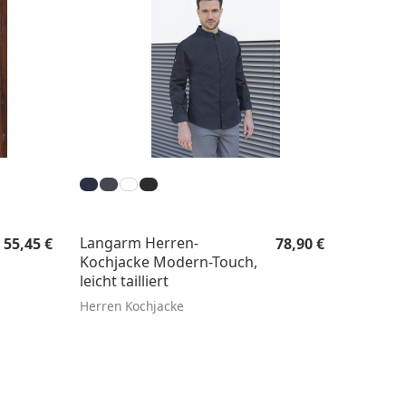
Regulärer Preis:
Regulärer Preis:
Langarm Herren-
55,45 €
78,90 €
Kochjacke Modern-Touch,
leicht tailliert
Herren Kochjacke