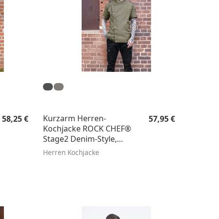
Regulärer Preis:
Regulärer Preis:
Kurzarm Herren-
58,25 €
57,95 €
Kochjacke ROCK CHEF®
Stage2 Denim-Style,
Regular Fit
Herren Kochjacke