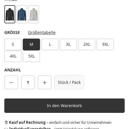
schwarz
marine
hellgrau
AUSWÄHLEN
GRÖSSE
Größentabelle
S
M
L
XL
2XL
3XL
4XL
5XL
ANZAHL
Produkt Anzahl: Gib den gewünschten Wert 
Stück / Pack
In den Warenkorb
🧾
Kauf auf Rechnung
– einfach und sicher für Unternehmen
✂️
Individuell veredelbar
–
Jetzt Veredelung anfragen