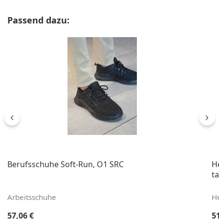
Produktgalerie überspringen
Passend dazu:
Berufsschuhe Soft-Run, O1 SRC
H
ta
Arbeitsschuhe
H
Regulärer Preis:
Re
57,06 €
5