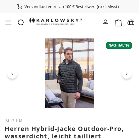
Versandkostenfrei ab 100 € Bestellwert (exkl. Mwst)
Warenkorb e
Spra
Bildergalerie überspringen
NACHHALTIG
JM 12-1-M
Herren Hybrid-Jacke Outdoor-Pro,
wasserdicht, leicht tailliert