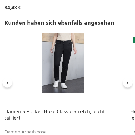
Regulärer Preis:
84,43 €
Produktgalerie überspringen
Kunden haben sich ebenfalls angesehen
Damen 5-Pocket-Hose Classic-Stretch, leicht
H
tailliert
le
Damen Arbeitshose
He