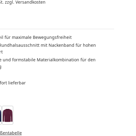
St. zzgl. Versandkosten
eil für maximale Bewegungsfreiheit
 Rundhalsausschnitt mit Nackenband für hohen
rt
te und formstabile Materialkombination für den
g
ort lieferbar
LEN
arine
aubergine
HLEN
ßentabelle