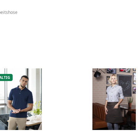
eitshose
ALTIG