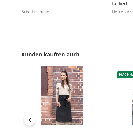
tailliert
Arbeitsschuhe
Herren Arb
Produktgalerie überspringen
Kunden kauften auch
NACHH