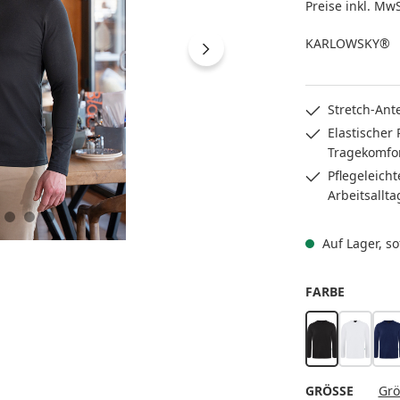
Preise inkl. Mw
KARLOWSKY®
Stretch-Ant
Elastischer
Tragekomfo
Pflegeleich
Arbeitsallta
Auf Lager, sof
AUSWÄH
FARBE
schwarz
weiß
m
AUSWÄ
GRÖSSE
Grö