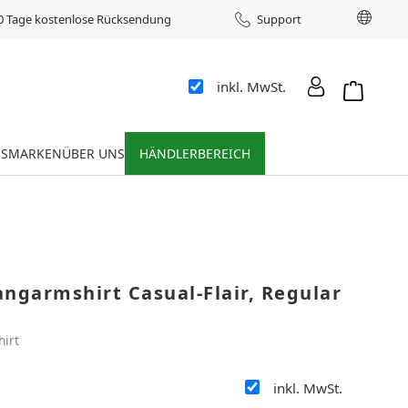
Sprac
0 Tage kostenlose Rücksendung
Support
inkl. MwSt.
Warenkor
ES
MARKEN
ÜBER UNS
HÄNDLERBEREICH
ngarmshirt Casual-Flair, Regular
hirt
inkl. MwSt.
: