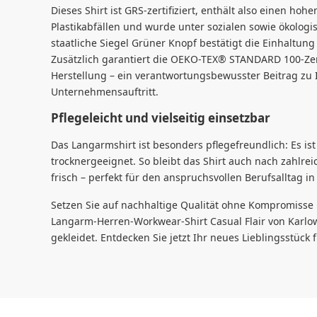
Dieses Shirt ist GRS-zertifiziert, enthält also einen hoh
Plastikabfällen und wurde unter sozialen sowie ökologi
staatliche Siegel Grüner Knopf bestätigt die Einhaltung
Zusätzlich garantiert die OEKO-TEX® STANDARD 100-Zert
Herstellung – ein verantwortungsbewusster Beitrag zu
Unternehmensauftritt.
Pflegeleicht und vielseitig einsetzbar
Das Langarmshirt ist besonders pflegefreundlich: Es is
trocknergeeignet. So bleibt das Shirt auch nach zahlr
frisch – perfekt für den anspruchsvollen Berufsalltag i
Setzen Sie auf nachhaltige Qualität ohne Kompromisse 
Langarm-Herren-Workwear-Shirt Casual Flair von Karlow
gekleidet. Entdecken Sie jetzt Ihr neues Lieblingsstück f