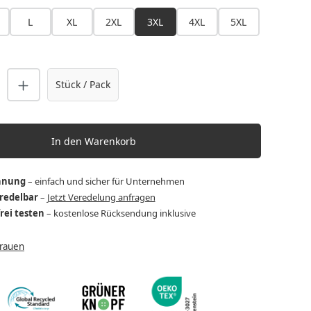
L
XL
2XL
3XL
4XL
5XL
nzahl: Gib den gewünschten Wert ein o
Stück / Pack
In den Warenkorb
hnung
– einfach und sicher für Unternehmen
eredelbar
–
Jetzt Veredelung anfragen
frei testen
– kostenlose Rücksendung inklusive
Frauen