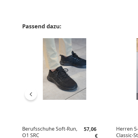
Produktgalerie überspringen
Passend dazu:
Regulärer Preis:
Berufsschuhe Soft-Run,
Herren 5
57,06
O1 SRC
Classic-St
€