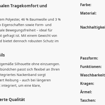
Farbe:
malen Tragekomfort und
Material:
ltem Polyester, 46 % Baumwolle und 3 %
en Eigenschaften sowie Form- und
Nachhaltigkei
ale Bewegungsfreiheit – ideal für
ät gefragt ist. Mit einem Gewicht von
nd bietet dennoch robusten Schutz im
ils
Passform:
eitgemäße Silhouette ohne einzuengen.
Funktionen:
bündchen passt sich flexibel an Ihren
ntegriertes Nackenband sorgt
Waschbarkeit
ert Reibung – auch bei längeren
Kragen:
integriert, um eine klare,
Ärmel:
erte Qualität
Taschen: