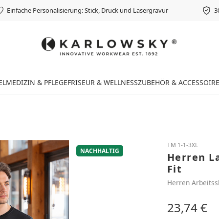
Einfache Personalisierung: Stick, Druck und Lasergravur
3
EL
MEDIZIN & PFLEGE
FRISEUR & WELLNESS
ZUBEHÖR & ACCESSOIR
TM 1-1-3XL
NACHHALTIG
Herren La
Fit
Herren Arbeitss
23,74 €
Regulärer Preis