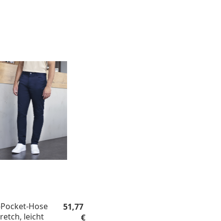
Regulärer Preis:
-Pocket-Hose
51,77
retch, leicht
€