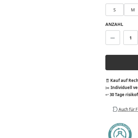
S
M
ANZAHL
Produkt A
🧾
Kauf auf Rec
✂️
Individuell v
↩️
30 Tage risiko
Auch für 