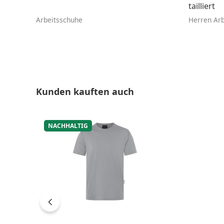
tailliert
Arbeitsschuhe
Herren Arb
Produktgalerie überspringen
Kunden kauften auch
NACHHALTIG