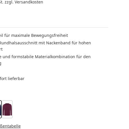
St. zzgl. Versandkosten
eil für maximale Bewegungsfreiheit
 Rundhalsausschnitt mit Nackenband für hohen
rt
te und formstabile Materialkombination für den
g
ort lieferbar
LEN
arine
aubergine
HLEN
ßentabelle