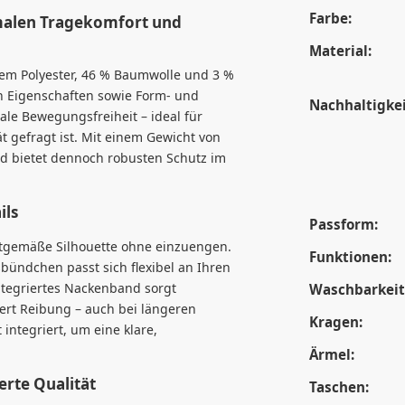
Farbe:
malen Tragekomfort und
Material:
ltem Polyester, 46 % Baumwolle und 3 %
en Eigenschaften sowie Form- und
Nachhaltigkei
ale Bewegungsfreiheit – ideal für
ät gefragt ist. Mit einem Gewicht von
nd bietet dennoch robusten Schutz im
ils
Passform:
eitgemäße Silhouette ohne einzuengen.
Funktionen:
bündchen passt sich flexibel an Ihren
ntegriertes Nackenband sorgt
Waschbarkeit
ert Reibung – auch bei längeren
Kragen:
integriert, um eine klare,
Ärmel:
erte Qualität
Taschen: