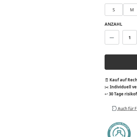
S
M
ANZAHL
Produkt A
🧾
Kauf auf Rec
✂️
Individuell v
↩️
30 Tage risiko
Auch für 