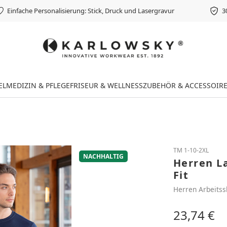
Einfache Personalisierung: Stick, Druck und Lasergravur
3
EL
MEDIZIN & PFLEGE
FRISEUR & WELLNESS
ZUBEHÖR & ACCESSOIR
TM 1-10-2XL
NACHHALTIG
Herren La
Fit
Herren Arbeitss
23,74 €
Regulärer Preis