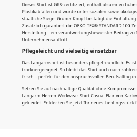
Dieses Shirt ist GRS-zertifiziert, enthält also einen hoh
Plastikabfällen und wurde unter sozialen sowie ökologi
staatliche Siegel Grüner Knopf bestätigt die Einhaltung
Zusätzlich garantiert die OEKO-TEX® STANDARD 100-Zert
Herstellung – ein verantwortungsbewusster Beitrag zu
Unternehmensauftritt.
Pflegeleicht und vielseitig einsetzbar
Das Langarmshirt ist besonders pflegefreundlich: Es is
trocknergeeignet. So bleibt das Shirt auch nach zahlr
frisch – perfekt für den anspruchsvollen Berufsalltag i
Setzen Sie auf nachhaltige Qualität ohne Kompromisse 
Langarm-Herren-Workwear-Shirt Casual Flair von Karlow
gekleidet. Entdecken Sie jetzt Ihr neues Lieblingsstück f