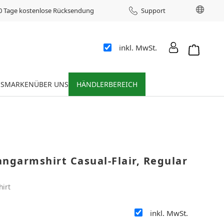
Sprac
0 Tage kostenlose Rücksendung
Support
inkl. MwSt.
Warenkor
ES
MARKEN
ÜBER UNS
HÄNDLERBEREICH
ngarmshirt Casual-Flair, Regular
hirt
inkl. MwSt.
: