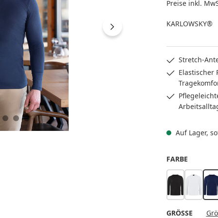
Preise inkl. Mw
KARLOWSKY®
Stretch-Ant
Elastischer
Tragekomfo
Pflegeleich
Arbeitsallta
Auf Lager, sof
AUSWÄH
FARBE
schwarz
weiß
m
AUSWÄ
GRÖSSE
Grö