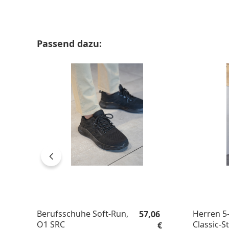
Produktgalerie überspringen
Passend dazu:
Regulärer Preis:
Berufsschuhe Soft-Run,
Herren 5
57,06
O1 SRC
Classic-St
€