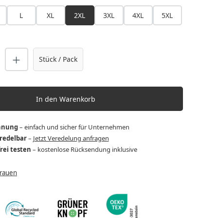
L
XL
2XL
3XL
4XL
5XL
nzahl: Gib den gewünschten Wert ein o
Stück / Pack
In den Warenkorb
hnung
– einfach und sicher für Unternehmen
eredelbar
–
Jetzt Veredelung anfragen
frei testen
– kostenlose Rücksendung inklusive
Frauen