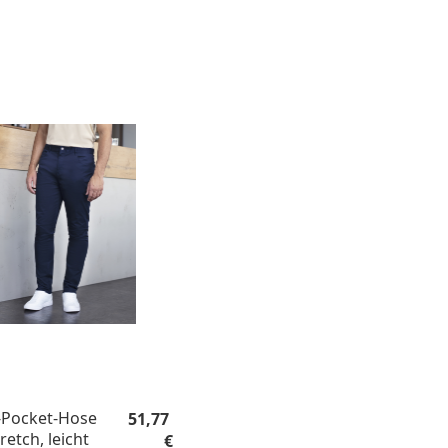
Regulärer Preis:
-Pocket-Hose
51,77
retch, leicht
€