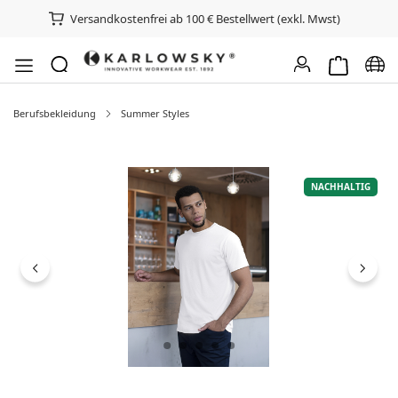
Versandkostenfrei ab 100 € Bestellwert (exkl. Mwst)
Warenkorb e
Spra
Berufsbekleidung
Summer Styles
Bildergalerie überspringen
NACHHALTIG