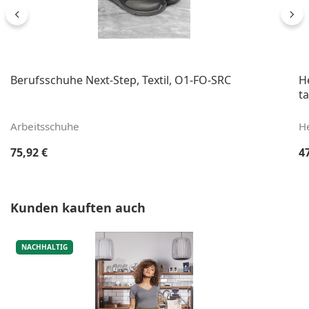
Berufsschuhe Next-Step, Textil, O1-FO-SRC
He
ta
Arbeitsschuhe
H
Regulärer Preis:
Re
75,92 €
4
Produktgalerie überspringen
Kunden kauften auch
NACHHALTIG