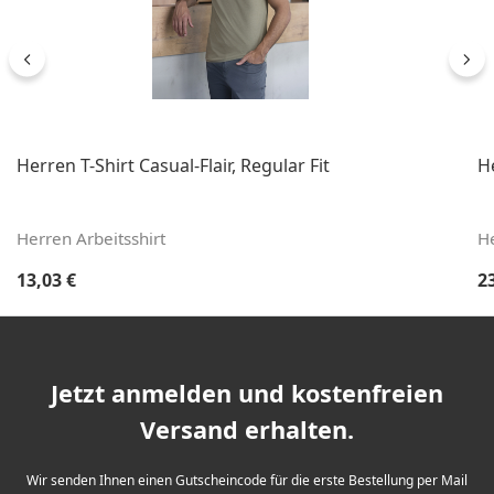
Herren T-Shirt Casual-Flair, Regular Fit
H
Herren Arbeitsshirt
He
Regulärer Preis:
Re
13,03 €
2
Jetzt anmelden und kostenfreien
Versand erhalten.
Wir senden Ihnen einen Gutscheincode für die erste Bestellung per Mail