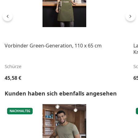
Vorbinder Green-Generation, 110 x 65 cm
L
K
Schürze
S
Regulärer Preis:
Re
45,58 €
6
Produktgalerie überspringen
Kunden haben sich ebenfalls angesehen
NACHHALTIG