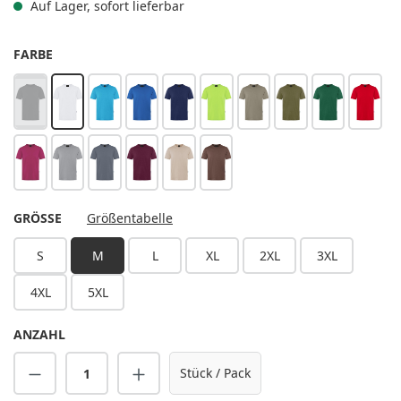
Auf Lager, sofort lieferbar
AUSWÄHLEN
FARBE
schwarz
weiß
pazifikblau
königsblau
marine
kiwi
salbei
moosgrün
waldgrün
rot
(Diese Option ist zurzeit nicht verfügbar.)
fuchsia
platingrau
anthrazit
aubergine
sand
hellbraun
AUSWÄHLEN
GRÖSSE
Größentabelle
S
M
L
XL
2XL
3XL
4XL
5XL
ANZAHL
Produkt Anzahl: Gib den gewünschten Wert 
Stück / Pack