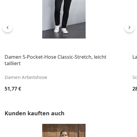
Damen 5-Pocket-Hose Classic-Stretch, leicht
L
tailliert
Damen Arbeitshose
S
Regulärer Preis:
Re
51,77 €
2
Produktgalerie überspringen
Kunden kauften auch