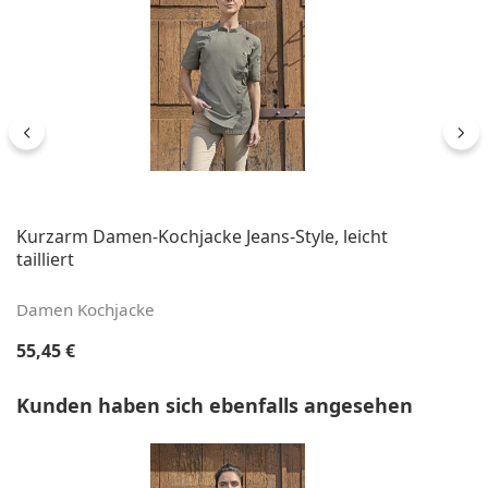
Kurzarm Damen-Kochjacke Jeans-Style, leicht
tailliert
Damen Kochjacke
Regulärer Preis:
55,45 €
Produktgalerie überspringen
Kunden haben sich ebenfalls angesehen