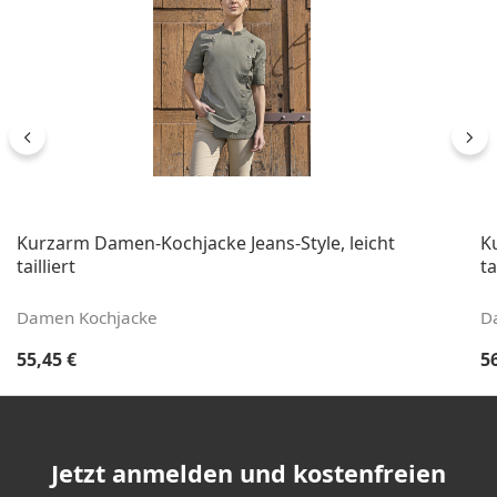
Kurzarm Damen-Kochjacke Jeans-Style, leicht
K
tailliert
ta
Damen Kochjacke
D
Regulärer Preis:
Re
55,45 €
5
Jetzt anmelden und kostenfreien