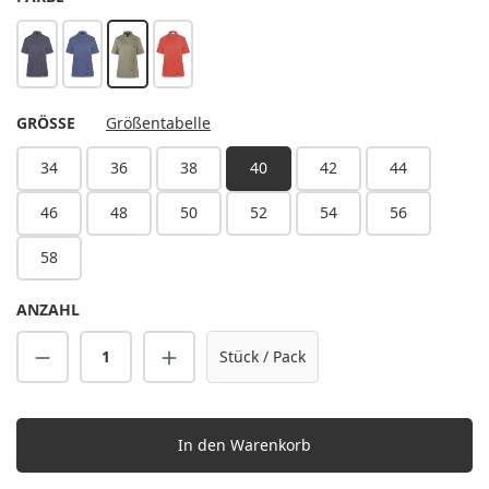
vintage black
vintage blue
vintage moss green
vintage red
AUSWÄHLEN
GRÖSSE
Größentabelle
34
36
38
40
42
44
46
48
50
52
54
56
58
ANZAHL
Produkt Anzahl: Gib den gewünschten Wert 
Stück / Pack
In den Warenkorb