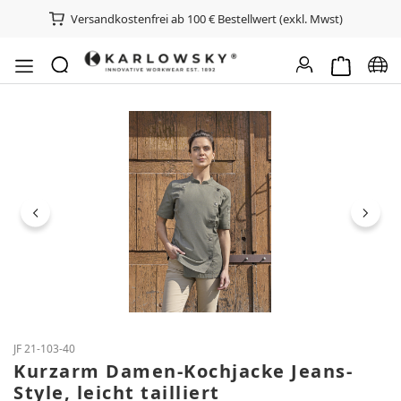
Versandkostenfrei ab 100 € Bestellwert (exkl. Mwst)
Warenkorb e
Spra
Bildergalerie überspringen
JF 21-103-40
Kurzarm Damen-Kochjacke Jeans-
Style, leicht tailliert