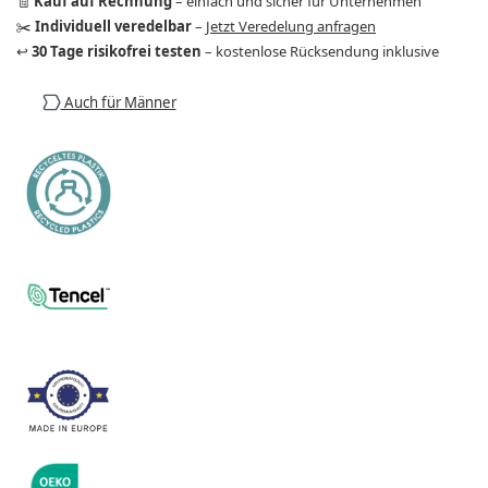
🧾
Kauf auf Rechnung
– einfach und sicher für Unternehmen
✂️
Individuell veredelbar
–
Jetzt Veredelung anfragen
↩️
30 Tage risikofrei testen
– kostenlose Rücksendung inklusive
Auch für Männer