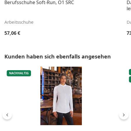
Berufsschuhe Soft-Run, O1 SRC
D
le
Arbeitsschuhe
D
Regulärer Preis:
Re
57,06 €
7
Produktgalerie überspringen
Kunden haben sich ebenfalls angesehen
NACHHALTIG