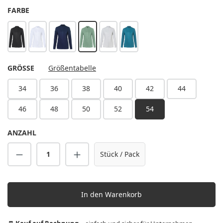
AUSWÄHLEN
FARBE
schwarz
weiß
stahlblau
pastellgrün
silbergrau
dunkelpetrol
AUSWÄHLEN
GRÖSSE
Größentabelle
34
36
38
40
42
44
46
48
50
52
54
ANZAHL
Produkt Anzahl: Gib den gewünschten Wert 
Stück / Pack
In den Warenkorb