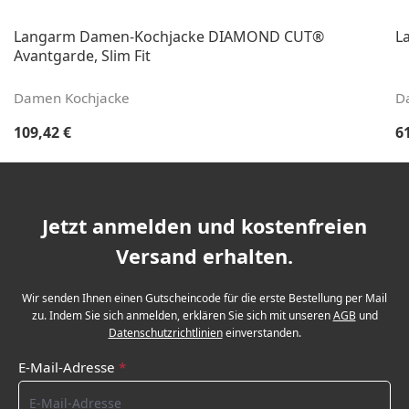
Langarm Damen-Kochjacke DIAMOND CUT®
L
Avantgarde, Slim Fit
Damen Kochjacke
D
Regulärer Preis:
Re
109,42 €
6
Jetzt anmelden und kostenfreien
Versand erhalten.
Wir senden Ihnen einen Gutscheincode für die erste Bestellung per Mail
zu. Indem Sie sich anmelden, erklären Sie sich mit unseren
AGB
und
Datenschutzrichtlinien
einverstanden.
E-Mail-Adresse
*