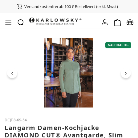
Versandkostenfrei ab 100 € Bestellwert (exkl. Mwst)
Warenkorb e
Spra
Bildergalerie überspringen
NACHHALTIG
DCJF 8-69-54
Langarm Damen-Kochjacke
DIAMOND CUT® Avantgarde, Slim