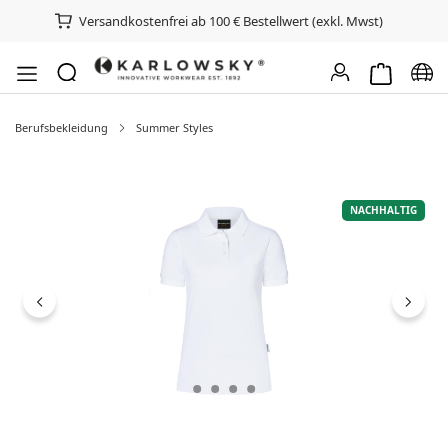
Versandkostenfrei ab 100 € Bestellwert (exkl. Mwst)
Warenkorb e
Spra
Berufsbekleidung
Summer Styles
Bildergalerie überspringen
NACHHALTIG