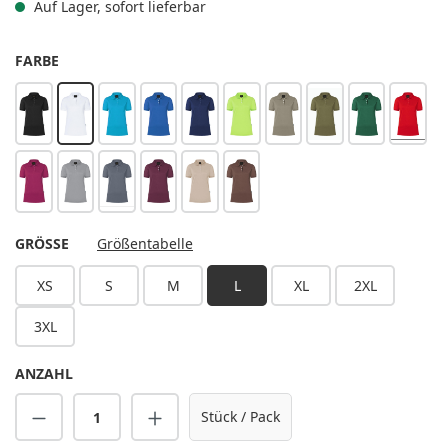
Auf Lager, sofort lieferbar
AUSWÄHLEN
FARBE
schwarz
weiß
pazifikblau
königsblau
marine
kiwi
salbei
moosgrün
waldgrün
rot
fuchsia
platingrau
anthrazit
aubergine
sand
hellbraun
AUSWÄHLEN
GRÖSSE
Größentabelle
XS
S
M
L
XL
2XL
3XL
ANZAHL
Produkt Anzahl: Gib den gewünschten Wert 
Stück / Pack