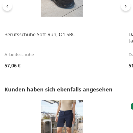
Berufsschuhe Soft-Run, O1 SRC
D
ta
Arbeitsschuhe
D
Regulärer Preis:
Re
57,06 €
5
Produktgalerie überspringen
Kunden haben sich ebenfalls angesehen