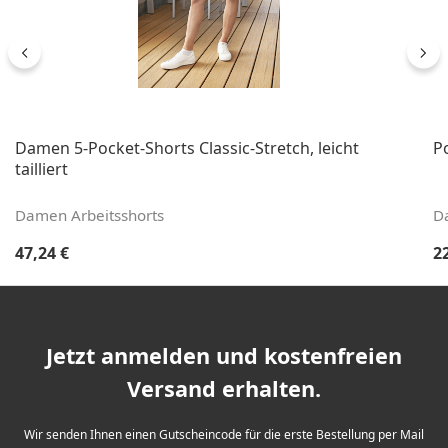
Damen 5-Pocket-Shorts Classic-Stretch, leicht
Po
tailliert
Damen Arbeitsshorts
D
Regulärer Preis:
Re
47,24 €
2
Jetzt anmelden und kostenfreien
Versand erhalten.
Wir senden Ihnen einen Gutscheincode für die erste Bestellung per Mail