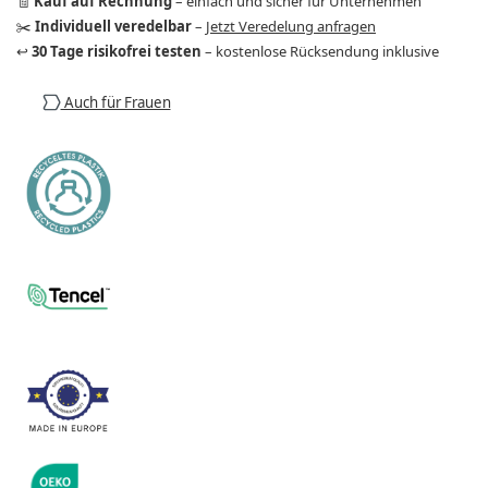
🧾
Kauf auf Rechnung
– einfach und sicher für Unternehmen
✂️
Individuell veredelbar
–
Jetzt Veredelung anfragen
↩️
30 Tage risikofrei testen
– kostenlose Rücksendung inklusive
Auch für Frauen