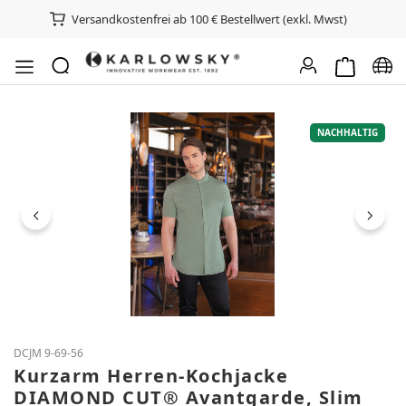
Versandkostenfrei ab 100 € Bestellwert (exkl. Mwst)
Warenkorb e
Spra
Bildergalerie überspringen
NACHHALTIG
DCJM 9-69-56
Kurzarm Herren-Kochjacke
DIAMOND CUT® Avantgarde, Slim