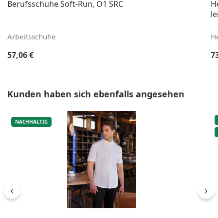
Berufsschuhe Soft-Run, O1 SRC
H
le
Arbeitsschuhe
H
Regulärer Preis:
Re
57,06 €
7
Produktgalerie überspringen
Kunden haben sich ebenfalls angesehen
NACHHALTIG