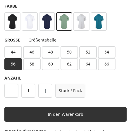
AUSWÄHLEN
FARBE
schwarz
weiß
stahlblau
pastellgrün
silbergrau
dunkelpetrol
AUSWÄHLEN
GRÖSSE
Größentabelle
44
46
48
50
52
54
56
58
60
62
64
66
ANZAHL
Produkt Anzahl: Gib den gewünschten Wert 
Stück / Pack
In den Warenkorb