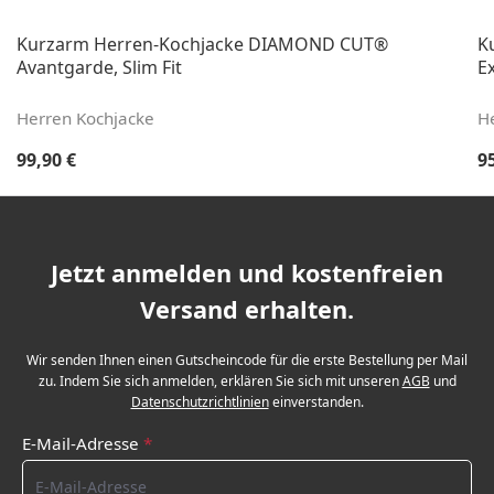
Kurzarm Herren-Kochjacke DIAMOND CUT®
K
Avantgarde, Slim Fit
Ex
Herren Kochjacke
H
Regulärer Preis:
Re
99,90 €
9
Jetzt anmelden und kostenfreien
Versand erhalten.
Wir senden Ihnen einen Gutscheincode für die erste Bestellung per Mail
zu. Indem Sie sich anmelden, erklären Sie sich mit unseren
AGB
und
Datenschutzrichtlinien
einverstanden.
E-Mail-Adresse
*