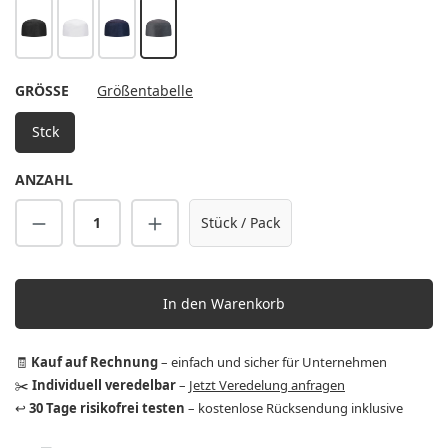
schwarz
weiß
marine
anthrazit
AUSWÄHLEN
GRÖSSE
Größentabelle
Stck
ANZAHL
Produkt Anzahl: Gib den gewünschten Wert 
Stück / Pack
In den Warenkorb
🧾
Kauf auf Rechnung
– einfach und sicher für Unternehmen
✂️
Individuell veredelbar
–
Jetzt Veredelung anfragen
↩️
30 Tage risikofrei testen
– kostenlose Rücksendung inklusive