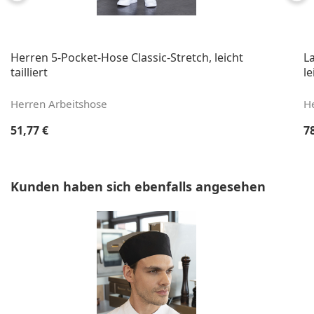
Herren 5-Pocket-Hose Classic-Stretch, leicht
L
tailliert
le
Herren Arbeitshose
H
Regulärer Preis:
Re
51,77 €
7
Produktgalerie überspringen
Kunden haben sich ebenfalls angesehen