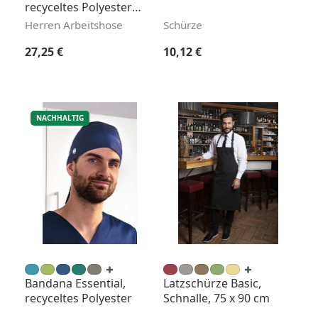
recyceltes Polyester,
Regular Fit
Herren Arbeitshose
Schürze
Regulärer Preis:
Regulärer Preis:
27,25 €
10,12 €
NACHHALTIG
Bandana Essential,
Latzschürze Basic,
recyceltes Polyester
Schnalle, 75 x 90 cm