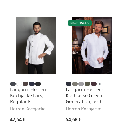
NACHHALTIG
Langarm Herren-
Langarm Herren-
Kochjacke Lars,
Kochjacke Green
Regular Fit
Generation, leicht
tailliert
Herren Kochjacke
Herren Kochjacke
Regulärer Preis:
Regulärer Preis:
47,54 €
54,68 €