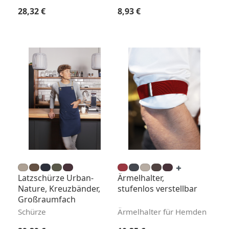
Regulärer Preis:
Regulärer Preis:
28,32 €
8,93 €
Latzschürze Urban-
Ärmelhalter,
Nature, Kreuzbänder,
stufenlos verstellbar
Großraumfach
Schürze
Ärmelhalter für Hemden