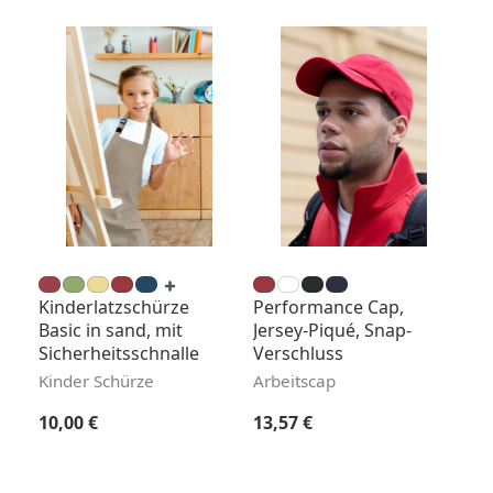
Kinderlatzschürze
Performance Cap,
Basic in sand, mit
Jersey-Piqué, Snap-
Sicherheitsschnalle
Verschluss
Kinder Schürze
Arbeitscap
Regulärer Preis:
Regulärer Preis:
10,00 €
13,57 €