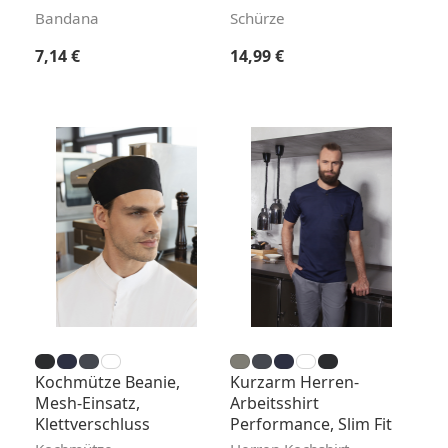
Bandana
Schürze
Regulärer Preis:
Regulärer Preis:
7,14 €
14,99 €
Kochmütze Beanie,
Kurzarm Herren-
Mesh-Einsatz,
Arbeitsshirt
Klettverschluss
Performance, Slim Fit