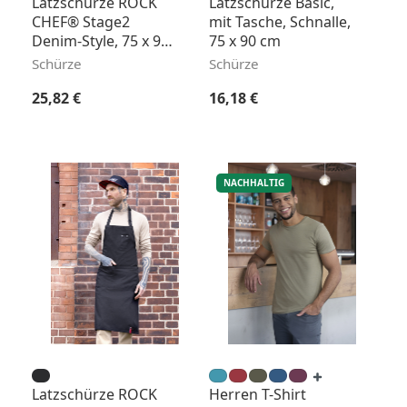
Latzschürze ROCK
Latzschürze Basic,
CHEF® Stage2
mit Tasche, Schnalle,
Denim-Style, 75 x 90
75 x 90 cm
cm
Schürze
Schürze
Regulärer Preis:
Regulärer Preis:
25,82 €
16,18 €
NACHHALTIG
Latzschürze ROCK
Herren T-Shirt