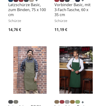
Latzschürze Basic,
Vorbinder Basic, mit
zum Binden, 75 x 100
3-Fach-Tasche, 60 x
cm
35 cm
Schürze
Schürze
Regulärer Preis:
Regulärer Preis:
14,76 €
11,19 €