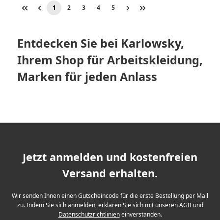
1
2
3
4
5
Seite
Seite
Seite
Seite
Seite
Entdecken Sie bei Karlowsky,
Ihrem Shop für Arbeitskleidung,
Marken für jeden Anlass
Jetzt anmelden und kostenfreien
Versand erhalten.
Wir senden Ihnen einen Gutscheincode für die erste Bestellung per Mail
zu. Indem Sie sich anmelden, erklären Sie sich mit unseren
AGB
und
Datenschutzrichtlinien
einverstanden.