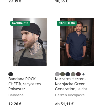
Regulärer Preis:
Regulärer Preis:
29,39 €
10,35 €
NACHHALTIG
NACHHALTIG
Bandana ROCK
Kurzarm Herren-
CHEF®, recyceltes
Kochjacke Green
Polyester
Generation, leicht
tailliert
Bandana
Herren Kochjacke
Regulärer Preis:
Regulärer Preis:
12,26 €
Ab
51,11 €