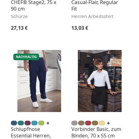
CHEF® Stage2, 75 x
Casual-Flair, Regular
90 cm
Fit
Schürze
Herren Arbeitsshirt
Regulärer Preis:
Regulärer Preis:
27,13 €
13,03 €
NACHHALTIG
Schlupfhose
Vorbinder Basic, zum
Essential Herren,
Binden, 70 x 55 cm