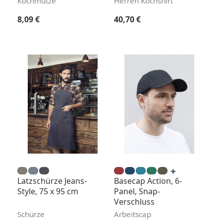
Kochmütze
Herren Kochshirt
Regulärer Preis:
Regulärer Preis:
8,09 €
40,70 €
Latzschürze Jeans-
Basecap Action, 6-
Style, 75 x 95 cm
Panel, Snap-
Verschluss
Schürze
Arbeitscap